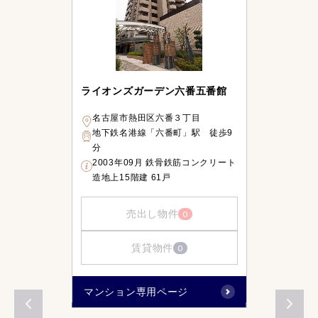
ライオンズガーデン六番五番館
名古屋市熱田区六番３丁目
地下鉄名港線「六番町」駅 徒歩9
分
2003年09月 鉄骨鉄筋コンクリート
造地上15階建 61戸
売出し物件
0
賃貸物件
0
マンション専用ページ