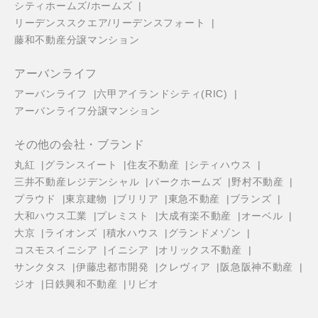
シティホームズ/ホームズ
リーデンススクエア/リーデンスフォート
藤和不動産分譲マンション
アーバンライフ
アーバンライフ
六甲アイランドシティ(RIC)
アーバンライフ分譲マンション
その他の会社・ブランド
丸紅
グランスイート
住友不動産
シティハウス
三井不動産レジデンシャル
パークホームズ
野村不動産
プラウド
東京建物
ブリリア
東急不動産
ブランズ
大和ハウス工業
プレミスト
大成有楽不動産
オーベル
大京
ライオンズ
積水ハウス
グランドメゾン
コスモスイニシア
イニシア
オリックス不動産
サンクタス
伊藤忠都市開発
クレヴィア
阪急阪神不動産
ジオ
日鉄興和不動産
リビオ