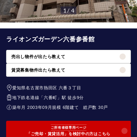
1 / 4
ライオンズガーデン六番参番館
売出し物件が出たら教えて
賃貸募集物件出たら教えて
愛知県名古屋市熱田区
六番３丁目
地下鉄名港線
「
六番町
」駅 徒歩9分
築年月 2003年09月
規模 6階建て
総戸数 30戸
ご所有者様専用ページ
「ご売却・賃貸活用」を検討中の方はこちら