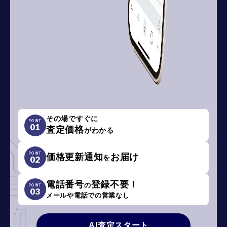
その場ですぐに
POINT
01
査定価格
がわかる
POINT
価格更新通知
お届け
を
02
電話番号
登録不要！
の
POINT
03
メールや電話での営業なし
AI査定スタート