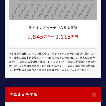
ライオンズガーデン六番参番館
2,845
3,116
〜
万円
万円
※参考相場価格については株式会社コラビットからデータの提供を受けてお
り、過去の販売事例や近隣エリアの傾向をもとにAI技術により算出した参考
値です。 実際の取引価格を保証するものではなく、最新の市場動向や個別の
物件条件により価格が変動する可能性があります。 また、過去の販売状況に
より参考相場価格が大きく変動する場合がありますのでご了承ください。
売却査定をする