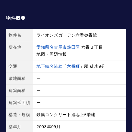
物件概要
物件名
ライオンズガーデン六番参番館
所在地
愛知県名古屋市熱田区
六番３丁目
地図・周辺情報
交通
地下鉄名港線
「
六番町
」駅 徒歩9分
敷地面積
ー
建築面積
ー
建築延面積
ー
構造・規模
鉄筋コンクリート造地上6階建
築年月
2003年09月