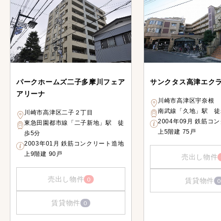
パークホームズ二子多摩川フェア
サンクタス高津エク
アリーナ
川崎市高津区宇奈根
南武線「久地」駅 徒
川崎市高津区二子２丁目
2004年09月 鉄筋コ
東急田園都市線「二子新地」駅 徒
上5階建 75戸
歩5分
2003年01月 鉄筋コンクリート造地
上9階建 90戸
売出し物件
売出し物件
0
賃貸物件
0
賃貸物件
0