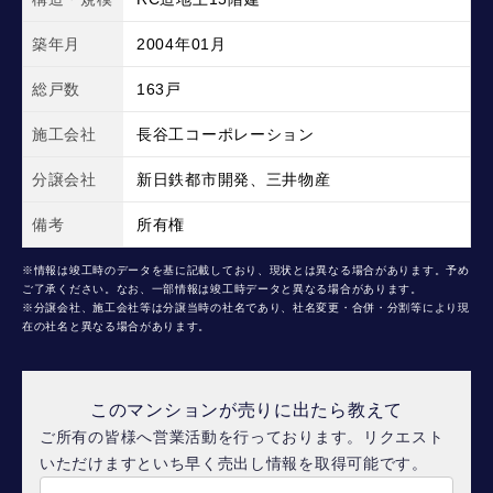
築年月
2004年01月
総戸数
163戸
施工会社
長谷工コーポレーション
分譲会社
新日鉄都市開発、三井物産
備考
所有権
※情報は竣工時のデータを基に記載しており、現状とは異なる場合があります。予め
ご了承ください。なお、一部情報は竣工時データと異なる場合があります。
※分譲会社、施工会社等は分譲当時の社名であり、社名変更・合併・分割等により現
在の社名と異なる場合があります。
このマンションが売りに出たら教えて
ご所有の皆様へ営業活動を行っております。リクエスト
いただけますといち早く売出し情報を取得可能です。