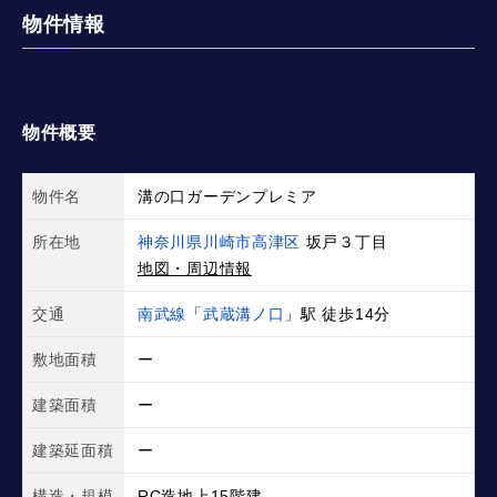
物件情報
物件概要
物件名
溝の口ガーデンプレミア
所在地
神奈川県川崎市高津区
坂戸３丁目
地図・周辺情報
交通
南武線
「
武蔵溝ノ口
」駅 徒歩14分
敷地面積
ー
建築面積
ー
建築延面積
ー
構造・規模
RC造地上15階建