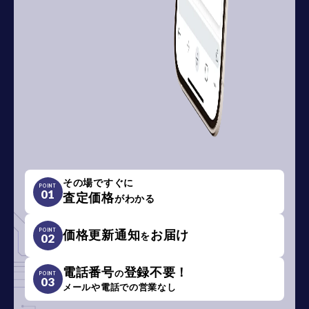
その場ですぐに
POINT
01
査定価格
がわかる
POINT
価格更新通知
お届け
を
02
電話番号
登録不要！
の
POINT
03
メールや電話での営業なし