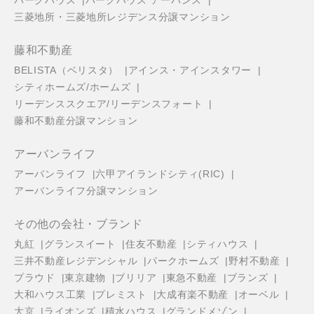
パークハウス
パークハウス アーバンス
三菱地所・三菱地所レジデンス分譲マンション
藤和不動産
BELISTA（ベリスタ）
アインス・アインスタワー
シティホームズ/ホームズ
リーデンススクエア/リーデンスフォート
藤和不動産分譲マンション
アーバンライフ
アーバンライフ
六甲アイランドシティ(RIC)
アーバンライフ分譲マンション
その他の会社・ブランド
丸紅
グランスイート
住友不動産
シティハウス
三井不動産レジデンシャル
パークホームズ
野村不動産
プラウド
東京建物
ブリリア
東急不動産
ブランズ
大和ハウス工業
プレミスト
大成有楽不動産
オーベル
大京
ライオンズ
積水ハウス
グランドメゾン