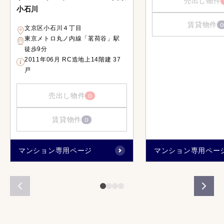
売出し物件
小石川
賃貸物件
0
文京区小石川４丁目
東京メトロ丸ノ内線「茗荷谷」駅
徒歩9分
2011年06月 RC造地上14階建 37
戸
売出し物件
0
賃貸物件
0
マンション専用ページ
マンション専用ペー