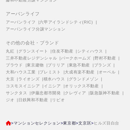
藤和不動産分譲マンション
アーバンライフ
アーバンライフ
六甲アイランドシティ(RIC)
アーバンライフ分譲マンション
その他の会社・ブランド
丸紅
グランスイート
住友不動産
シティハウス
三井不動産レジデンシャル
パークホームズ
野村不動産
プラウド
東京建物
ブリリア
東急不動産
ブランズ
大和ハウス工業
プレミスト
大成有楽不動産
オーベル
大京
ライオンズ
積水ハウス
グランドメゾン
コスモスイニシア
イニシア
オリックス不動産
サンクタス
伊藤忠都市開発
クレヴィア
阪急阪神不動産
ジオ
日鉄興和不動産
リビオ
マンションセレクション
東京都
文京区
ヒルズ目白台