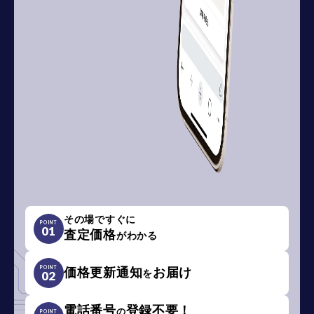
その場ですぐに
POINT
01
査定価格
がわかる
POINT
価格更新通知
お届け
を
02
電話番号
登録不要！
の
POINT