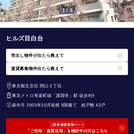
1 / 4
ヒルズ目白台
売出し物件が出たら教えて
賃貸募集物件出たら教えて
東京都文京区
関口３丁目
東京メトロ有楽町線
「
護国寺
」駅 徒歩8分
築年月 2003年10月
規模 8階建て
総戸数 62戸
ご所有者様専用ページ
「ご売却・賃貸活用」を検討中の方はこちら