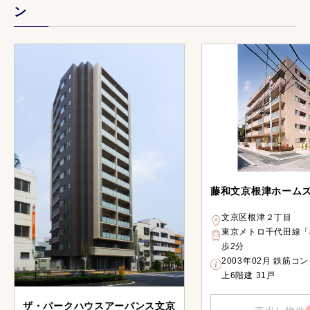
ン
藤和文京根津ホーム
文京区根津２丁目
東京メトロ千代田線「
歩2分
2003年02月 鉄筋コ
上6階建 31戸
ザ・パークハウスアーバンス文京