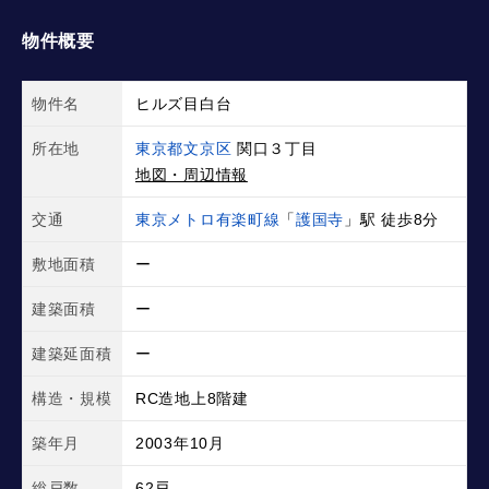
物件概要
物件名
ヒルズ目白台
所在地
東京都文京区
関口３丁目
地図・周辺情報
交通
東京メトロ有楽町線
「
護国寺
」駅 徒歩8分
敷地面積
ー
建築面積
ー
建築延面積
ー
構造・規模
RC造地上8階建
築年月
2003年10月
総戸数
62戸