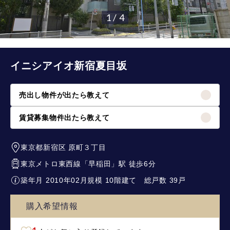
1 / 4
イニシアイオ新宿夏目坂
売出し物件が出たら教えて
賃貸募集物件出たら教えて
東京都新宿区
原町３丁目
東京メトロ東西線
「
早稲田
」駅 徒歩6分
築年月 2010年02月
規模 10階建て
総戸数 39戸
購入希望情報