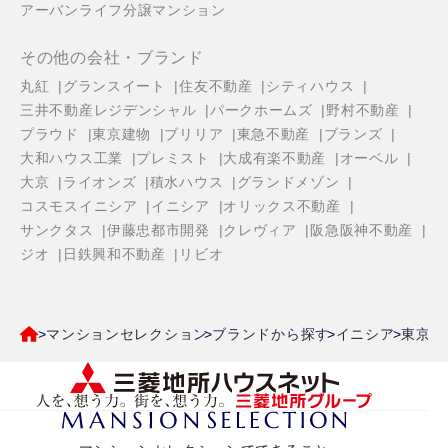
アーバンライフ分譲マンション
その他の会社・ブランド
丸紅
グランスイート
住友不動産
シティハウス
三井不動産レジデンシャル
パークホームズ
野村不動産
プラウド
東京建物
ブリリア
東急不動産
ブランズ
大和ハウス工業
プレミスト
大成有楽不動産
オーベル
大京
ライオンズ
積水ハウス
グランドメゾン
コスモスイニシア
イニシア
オリックス不動産
サンクタス
伊藤忠都市開発
クレヴィア
阪急阪神不動産
ジオ
日鉄興和不動産
リビオ
マンションセレクション
ブランドから探す
イニシア
東京都