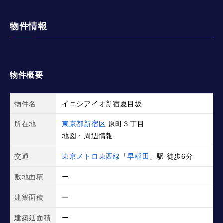
物件情報
物件概要
物件名
イニシアイオ新宿夏目坂
所在地
東京都新宿区
原町３丁目
地図・周辺情報
交通
東京メトロ東西線
「
早稲田
」駅 徒歩6分
敷地面積
ー
建築面積
ー
建築延面積
ー