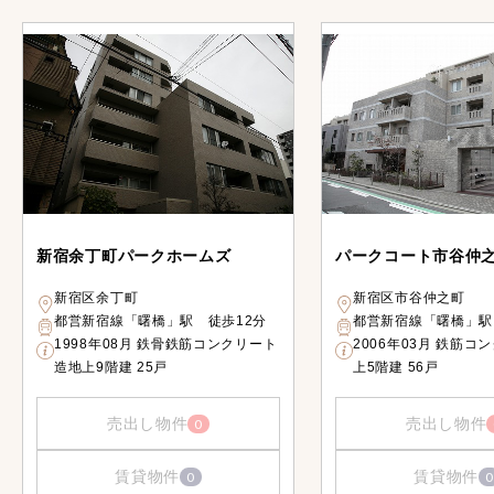
新宿余丁町パークホームズ
パークコート市谷仲
新宿区余丁町
新宿区市谷仲之町
都営新宿線「曙橋」駅 徒歩12分
都営新宿線「曙橋」駅
1998年08月 鉄骨鉄筋コンクリート
2006年03月 鉄筋コ
造地上9階建 25戸
上5階建 56戸
売出し物件
売出し物件
0
賃貸物件
賃貸物件
0
0