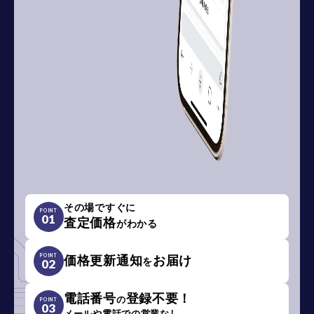
その場ですぐに
POINT
01
査定価格
がわかる
POINT
価格更新通知
お届け
を
02
電話番号
登録不要！
の
POINT
03
メールや電話での営業なし