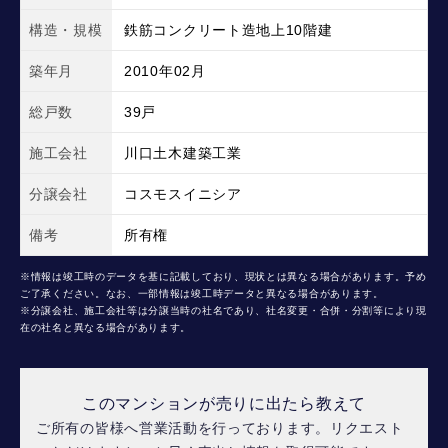
構造・規模
鉄筋コンクリート造地上10階建
築年月
2010年02月
総戸数
39戸
施工会社
川口土木建築工業
分譲会社
コスモスイニシア
備考
所有権
※情報は竣工時のデータを基に記載しており、現状とは異なる場合があります。予め
ご了承ください。なお、一部情報は竣工時データと異なる場合があります。
※分譲会社、施工会社等は分譲当時の社名であり、社名変更・合併・分割等により現
在の社名と異なる場合があります。
このマンションが売りに出たら教えて
ご所有の皆様へ営業活動を行っております。リクエスト