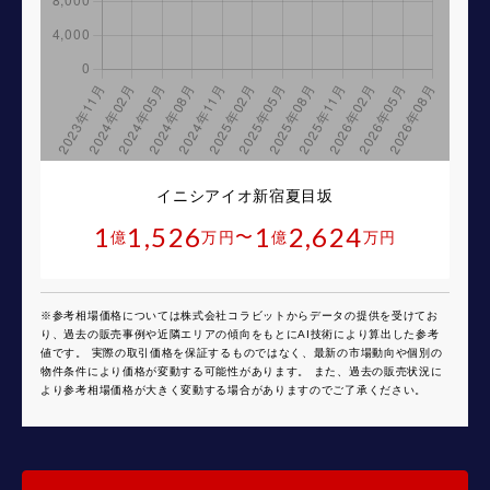
イニシアイオ新宿夏目坂
1
1,526
1
2,624
〜
億
万円
億
万円
※参考相場価格については株式会社コラビットからデータの提供を受けてお
り、過去の販売事例や近隣エリアの傾向をもとにAI技術により算出した参考
値です。 実際の取引価格を保証するものではなく、最新の市場動向や個別の
物件条件により価格が変動する可能性があります。 また、過去の販売状況に
より参考相場価格が大きく変動する場合がありますのでご了承ください。