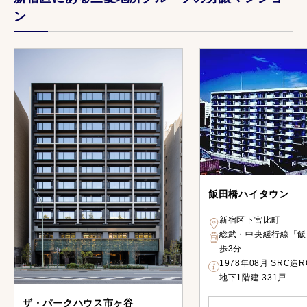
ン
飯田橋ハイタウン
新宿区下宮比町
総武・中央緩行線「飯
歩3分
1978年08月 SRC造
地下1階建 331戸
ザ・パークハウス市ヶ谷