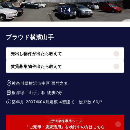
1 / 4
プラウド横濱山手
売出し物件が出たら教えて
賃貸募集物件出たら教えて
神奈川県横浜市中区
西竹之丸
根岸線
「
山手
」駅 徒歩7分
築年月 2007年04月
規模 4階建て
総戸数 66戸
ご所有者様専用ページ
「ご売却・賃貸活用」を検討中の方はこちら