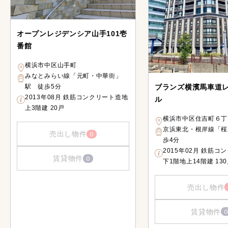
オープンレジデンシア山手101壱
番館
横浜市中区山手町
みなとみらい線「元町・中華街」
ブランズ横濱馬車道
駅 徒歩5分
2013年08月 鉄筋コンクリート造地
ル
上3階建 20戸
横浜市中区住吉町６丁
京浜東北・根岸線「桜
売出し物件
0
歩4分
2015年02月 鉄筋コ
賃貸物件
0
下1階地上14階建 13
売出し物件
賃貸物件
0