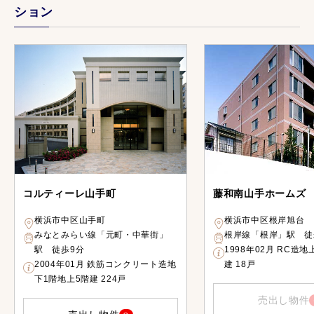
ション
コルティーレ山手町
藤和南山手ホームズ
横浜市中区山手町
横浜市中区根岸旭台
みなとみらい線「元町・中華街」
根岸線「根岸」駅 徒
駅 徒歩9分
1998年02月 RC造
2004年01月 鉄筋コンクリート造地
建 18戸
下1階地上5階建 224戸
売出し物件