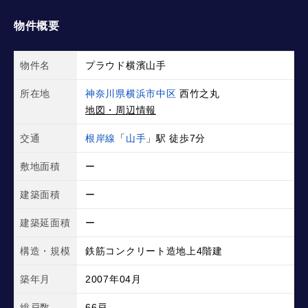
物件概要
物件名
プラウド横濱山手
所在地
神奈川県横浜市中区
西竹之丸
地図・周辺情報
交通
根岸線
「
山手
」駅 徒歩7分
敷地面積
ー
建築面積
ー
建築延面積
ー
構造・規模
鉄筋コンクリート造地上4階建
築年月
2007年04月
総戸数
66戸