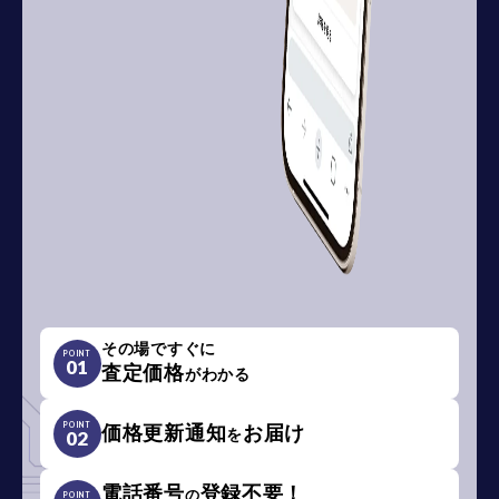
その場ですぐに
POINT
01
査定価格
がわかる
POINT
価格更新通知
お届け
を
02
電話番号
登録不要！
の
POINT