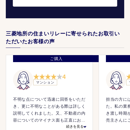
三菱地所の住まいリレーに寄せられたお取引い
ただいたお客様の声
ご購入
4
マンション
不明な点について迅速に回答をいただ
担当の方に
き、更に不明なことがある際は詳しく
た。私の業
説明してくれました。又、不動産の内
き渡し時期
容についてのマイナス面も正直にお伝
売主さんに
続きを見る
えいただき信用が置けます。
良い時期で