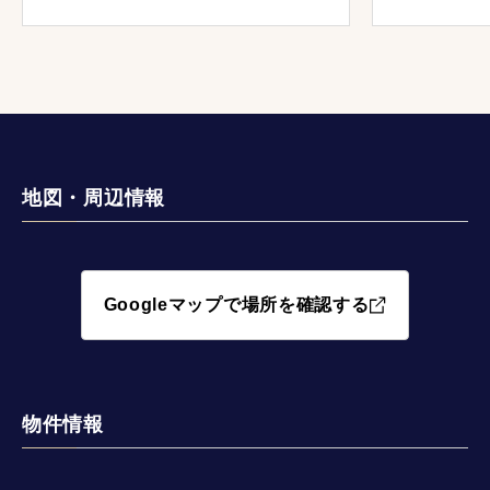
した。その
持ちよく引
た。改めま
き続き、よ
地図・周辺情報
Googleマップで場所を確認する
物件情報