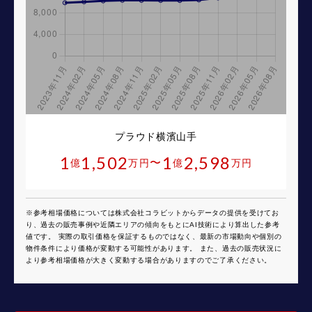
プラウド横濱山手
1
1,502
1
2,598
〜
億
万円
億
万円
※参考相場価格については株式会社コラビットからデータの提供を受けてお
り、過去の販売事例や近隣エリアの傾向をもとにAI技術により算出した参考
値です。 実際の取引価格を保証するものではなく、最新の市場動向や個別の
物件条件により価格が変動する可能性があります。 また、過去の販売状況に
より参考相場価格が大きく変動する場合がありますのでご了承ください。