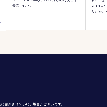
を
レスポンスの早さ、LINE対応の利便性は
暑い中よ
い
最高でした。
人でした
イ
りがたか
っ
さ
と
で
報に更新されていない場合がございます。