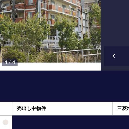
1 / 4
売出し中物件
三菱