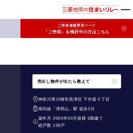
ご所有者様
専用ページ
「ご売却」を検討中の方はこちら
売出し物件が出たら教えて
神奈川県川崎市高津区
下作延５丁目
南武線
「
津田山
」駅 徒歩2分
築年月 2003年03月
規模 5階建て
総戸数 138戸