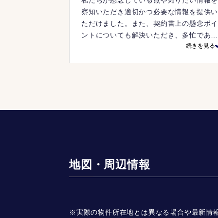
私たちが懸念している点や知りたい情報
察知いただき適切かつ必要な情報を提供
ただけました。また、契約書上の懸念ポ
ントについても解決いただき、多忙であ
続きを見る
た私に程度に適切にリマインドしてくだ
るなど、予定通り引渡完了と導かれたこ
を含め、とても一定してすばらしい対応
した。
地図・周辺情報
※実際の物件所在地とは異なる場合や最新情