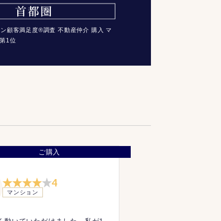
コン顧客満足度®調査 不動産仲介 購入 マ
第1位
ご購入
4
マンション