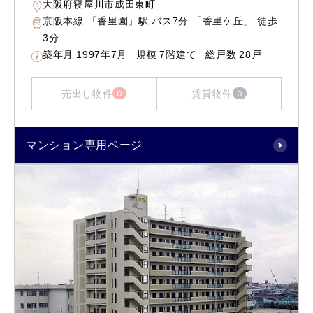
大阪府寝屋川市成田東町
京阪本線 「香里園」駅 バス7分 「香里ケ丘」 徒歩
3分
築年月
1997年7月
規模
7階建て
総戸数
28戸
売出し物件
賃貸物件
0
0
マンション専用ページ