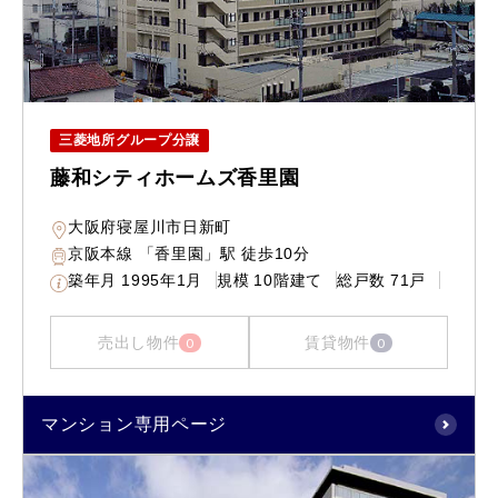
三菱地所グループ分譲
藤和シティホームズ香里園
大阪府寝屋川市日新町
京阪本線 「香里園」駅 徒歩10分
築年月
1995年1月
規模
10階建て
総戸数
71戸
売出し物件
賃貸物件
0
0
マンション専用ページ