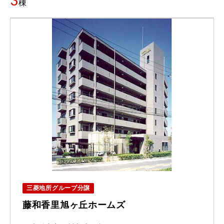
3
棟
三菱地所グループ分譲
藤和香里旭ヶ丘ホームズ