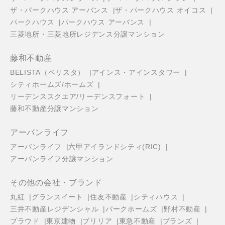
ザ・パークハウス アーバンス
ザ・パークハウス オイコス
パークハウス
パークハウス アーバンス
三菱地所・三菱地所レジデンス分譲マンション
藤和不動産
BELISTA（ベリスタ）
アインス・アインスタワー
シティホームズ/ホームズ
リーデンススクエア/リーデンスフォート
藤和不動産分譲マンション
アーバンライフ
アーバンライフ
六甲アイランドシティ(RIC)
アーバンライフ分譲マンション
その他の会社・ブランド
丸紅
グランスイート
住友不動産
シティハウス
三井不動産レジデンシャル
パークホームズ
野村不動産
プラウド
東京建物
ブリリア
東急不動産
ブランズ