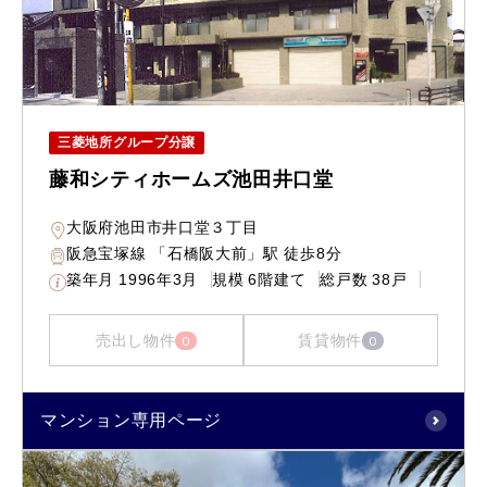
三菱地所グループ分譲
藤和シティホームズ池田井口堂
大阪府池田市井口堂３丁目
阪急宝塚線 「石橋阪大前」駅 徒歩8分
築年月
1996年3月
規模
6階建て
総戸数
38戸
売出し物件
賃貸物件
0
0
マンション専用ページ