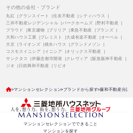
その他の会社・ブランド
丸紅
グランスイート
住友不動産
シティハウス
三井不動産レジデンシャル
パークホームズ
野村不動産
プラウド
東京建物
ブリリア
東急不動産
ブランズ
大和ハウス工業
プレミスト
大成有楽不動産
オーベル
大京
ライオンズ
積水ハウス
グランドメゾン
コスモスイニシア
イニシア
オリックス不動産
サンクタス
伊藤忠都市開発
クレヴィア
阪急阪神不動産
ジオ
日鉄興和不動産
リビオ
マンションセレクション
ブランドから探す
藤和不動産分譲
マンションセレクションでできること
マンションを探す