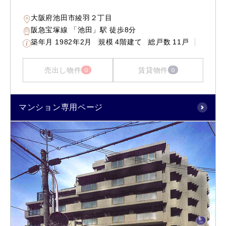
大阪府池田市綾羽２丁目
阪急宝塚線 「池田」駅 徒歩8分
築年月
1982年2月
規模
4階建て
総戸数
11戸
売出し物件
賃貸物件
0
0
マンション専用ページ