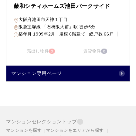
藤和シティホームズ池田パークサイド
大阪府池田市天神１丁目
阪急宝塚線 「石橋阪大前」駅 徒歩6分
築年月
1999年2月
規模
6階建て
総戸数
66戸
売出し物件
賃貸物件
0
0
マンション専用ページ
マンションセレクショントップ
マンションを探す
マンションをエリアから探す