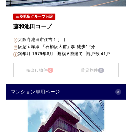
三菱地所グループ分譲
藤和池田コープ
大阪府池田市住吉１丁目
阪急宝塚線 「石橋阪大前」駅 徒歩12分
築年月
1979年6月
規模
6階建て
総戸数
41戸
売出し物件
賃貸物件
0
0
マンション専用ページ