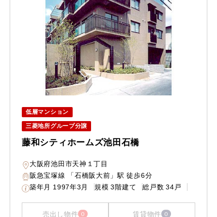
低層マンション
三菱地所グループ分譲
藤和シティホームズ池田石橋
大阪府池田市天神１丁目
阪急宝塚線 「石橋阪大前」駅 徒歩6分
築年月
1997年3月
規模
3階建て
総戸数
34戸
売出し物件
賃貸物件
0
0