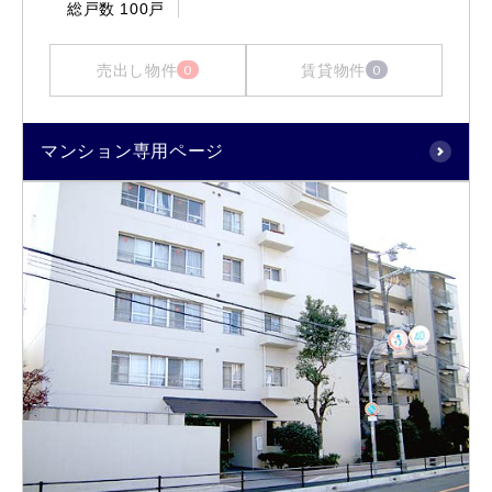
総戸数
100戸
売出し物件
賃貸物件
0
0
マンション専用ページ