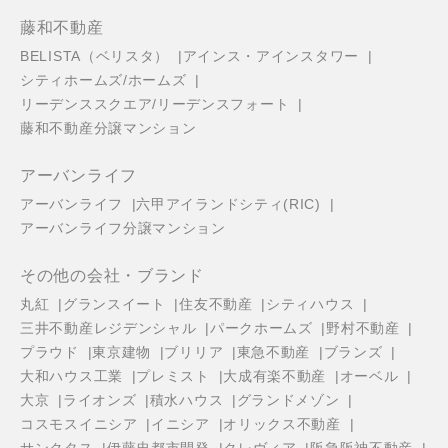
藤和不動産
BELISTA（ベリスタ）
アインス・アインスタワー
シティホームズ/ホームズ
リーデンススクエア/リーデンスフォート
藤和不動産分譲マンション
アーバンライフ
アーバンライフ
六甲アイランドシティ(RIC)
アーバンライフ分譲マンション
その他の会社・ブランド
丸紅
グランスイート
住友不動産
シティハウス
三井不動産レジデンシャル
パークホームズ
野村不動産
プラウド
東京建物
ブリリア
東急不動産
ブランズ
大和ハウス工業
プレミスト
大成有楽不動産
オーベル
大京
ライオンズ
積水ハウス
グランドメゾン
コスモスイニシア
イニシア
オリックス不動産