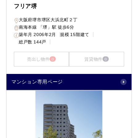
フリア堺
大阪府堺市堺区大浜北町２丁
南海本線 「堺」駅 徒歩6分
築年月
2006年2月
規模
15階建て
総戸数
144戸
売出し物件
賃貸物件
0
0
マンション専用ページ