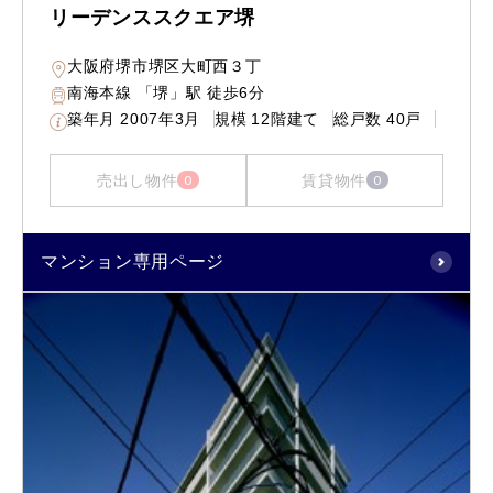
リーデンススクエア堺
大阪府堺市堺区大町西３丁
南海本線 「堺」駅 徒歩6分
築年月
2007年3月
規模
12階建て
総戸数
40戸
売出し物件
賃貸物件
0
0
マンション専用ページ