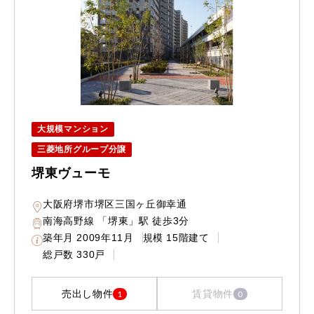
大規模マンション
三菱地所グループ分譲
堺東ヴューモ
大阪府堺市堺区三国ヶ丘御幸通
南海高野線 「堺東」駅 徒歩3分
築年月
2009年11月
規模
15階建て
総戸数
330戸
売出し物件
賃貸物件
1
0