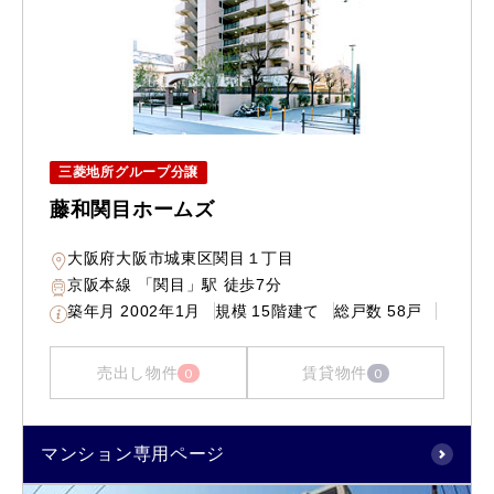
三菱地所グループ分譲
藤和関目ホームズ
大阪府大阪市城東区関目１丁目
京阪本線 「関目」駅 徒歩7分
築年月
2002年1月
規模
15階建て
総戸数
58戸
売出し物件
賃貸物件
0
0
マンション専用ページ