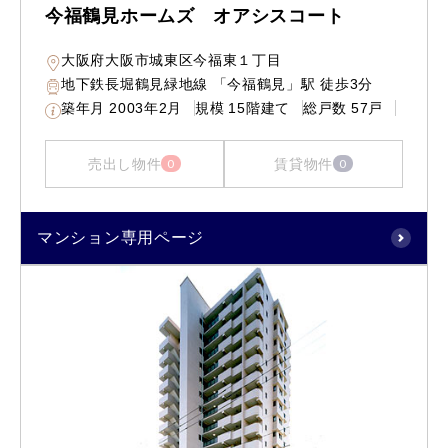
今福鶴見ホームズ オアシスコート
大阪府大阪市城東区今福東１丁目
地下鉄長堀鶴見緑地線 「今福鶴見」駅 徒歩3分
築年月
2003年2月
規模
15階建て
総戸数
57戸
売出し物件
賃貸物件
0
0
マンション専用ページ