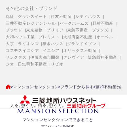
その他の会社・ブランド
丸紅
グランスイート
住友不動産
シティハウス
三井不動産レジデンシャル
パークホームズ
野村不動産
プラウド
東京建物
ブリリア
東急不動産
ブランズ
大和ハウス工業
プレミスト
大成有楽不動産
オーベル
大京
ライオンズ
積水ハウス
グランドメゾン
コスモスイニシア
イニシア
オリックス不動産
サンクタス
伊藤忠都市開発
クレヴィア
阪急阪神不動産
ジオ
日鉄興和不動産
リビオ
マンションセレクション
ブランドから探す
藤和不動産分譲
マンションセレクションでできること
マンションを探す