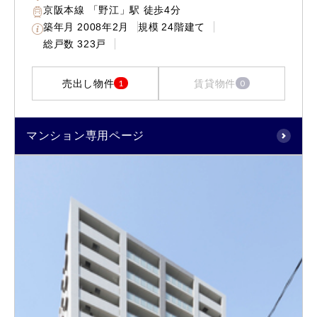
京阪本線 「野江」駅 徒歩4分
築年月
2008年2月
規模
24階建て
総戸数
323戸
売出し物件
賃貸物件
1
0
マンション専用ページ