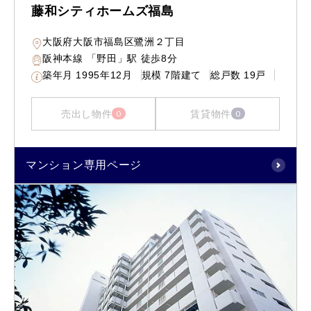
藤和シティホームズ福島
大阪府大阪市福島区鷺洲２丁目
阪神本線 「野田」駅 徒歩8分
築年月
1995年12月
規模
7階建て
総戸数
19戸
売出し物件
賃貸物件
0
0
マンション専用ページ