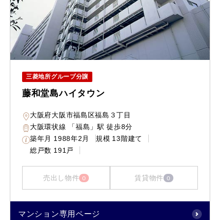
三菱地所グループ分譲
藤和堂島ハイタウン
大阪府大阪市福島区福島３丁目
大阪環状線 「福島」駅 徒歩8分
築年月
1988年2月
規模
13階建て
総戸数
191戸
売出し物件
賃貸物件
0
0
マンション専用ページ