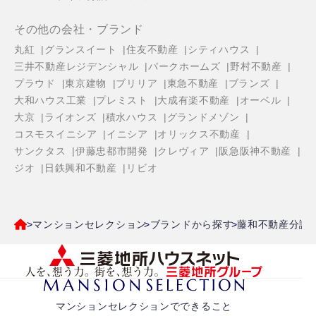
その他の会社・ブランド
丸紅
グランスイート
住友不動産
シティハウス
三井不動産レジデンシャル
パークホームズ
野村不動産
プラウド
東京建物
ブリリア
東急不動産
ブランズ
大和ハウス工業
プレミスト
大成有楽不動産
オーベル
大京
ライオンズ
積水ハウス
グランドメゾン
コスモスイニシア
イニシア
オリックス不動産
サンクタス
伊藤忠都市開発
クレヴィア
阪急阪神不動産
ジオ
日鉄興和不動産
リビオ
マンションセレクション
ブランドから探す
藤和不動産分譲
マンションセレクションでできること