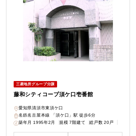
三菱地所グループ分譲
藤和シティコープ須ケ口壱番館
愛知県清須市東須ケ口
名鉄名古屋本線 「須ケ口」駅 徒歩6分
築年月
1995年2月
規模
7階建て
総戸数
20戸