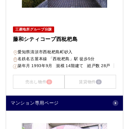
三菱地所グループ分譲
藤和シティコープ西枇杷島
愛知県清須市西枇杷島町砂入
名鉄名古屋本線 「西枇杷島」駅 徒歩5分
築年月
1993年9月
規模
14階建て
総戸数
28戸
売出し物件
賃貸物件
0
0
マンション専用ページ