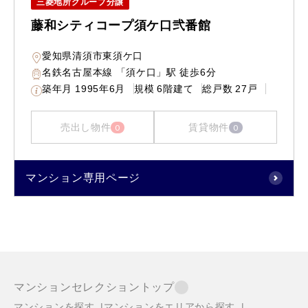
三菱地所グループ分譲
藤和シティコープ須ケ口弐番館
愛知県清須市東須ケ口
名鉄名古屋本線 「須ケ口」駅 徒歩6分
築年月
1995年6月
規模
6階建て
総戸数
27戸
売出し物件
賃貸物件
0
0
マンション専用ページ
マンションセレクショントップ
マンションを探す
マンションをエリアから探す