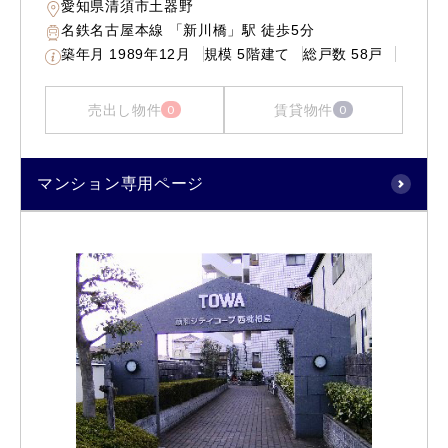
愛知県清須市土器野
名鉄名古屋本線 「新川橋」駅 徒歩5分
築年月
1989年12月
規模
5階建て
総戸数
58戸
売出し物件
賃貸物件
0
0
マンション専用ページ