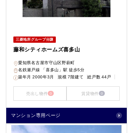
三菱地所グループ分譲
藤和シティホームズ喜多山
愛知県名古屋市守山区野萩町
名鉄瀬戸線 「喜多山」駅 徒歩5分
築年月
2000年3月
規模
7階建て
総戸数
44戸
売出し物件
賃貸物件
0
0
マンション専用ページ