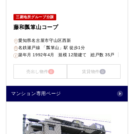
三菱地所グループ分譲
藤和瓢箪山コープ
愛知県名古屋市守山区西新
名鉄瀬戸線 「瓢箪山」駅 徒歩1分
築年月
1992年4月
規模
12階建て
総戸数
35戸
売出し物件
賃貸物件
0
0
マンション専用ページ