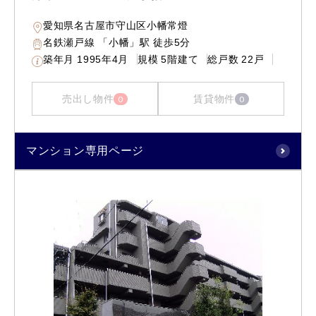
愛知県名古屋市守山区小幡常燈
名鉄瀬戸線 「小幡」駅 徒歩5分
築年月
1995年4月
規模
5階建て
総戸数
22戸
売出し物件
賃貸物件
0
0
マンション専用ページ