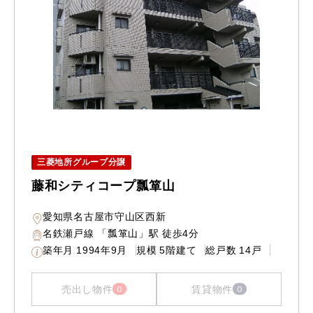
三菱地所グループ分譲
藤和シティコープ瓢箪山
愛知県名古屋市守山区西新
名鉄瀬戸線 「瓢箪山」駅 徒歩4分
築年月
1994年9月
規模
5階建て
総戸数
14戸
売出し物件
賃貸物件
0
0