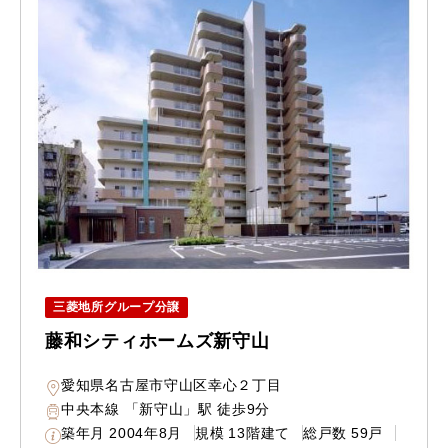
三菱地所グループ分譲
藤和シティホームズ新守山
愛知県名古屋市守山区幸心２丁目
中央本線 「新守山」駅 徒歩9分
築年月
2004年8月
規模
13階建て
総戸数
59戸