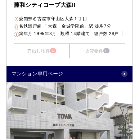
藤和シティコープ大森II
愛知県名古屋市守山区大森１丁目
名鉄瀬戸線 「大森・金城学院前」駅 徒歩7分
築年月
1995年3月
規模
14階建て
総戸数
28戸
売出し物件
賃貸物件
0
0
マンション専用ページ