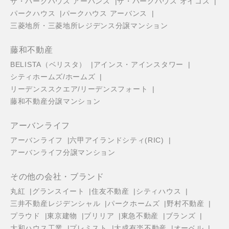
ザ・パークハウス アーバンス
ザ・パークハウス オイコス
パークハウス
パークハウス アーバンス
三菱地所・三菱地所レジデンス分譲マンション
藤和不動産
BELISTA（ベリスタ）
アインス・アインスタワー
シティホームズ/ホームズ
リーデンススクエア/リーデンスフォート
藤和不動産分譲マンション
アーバンライフ
アーバンライフ
六甲アイランドシティ(RIC)
アーバンライフ分譲マンション
その他の会社・ブランド
丸紅
グランスイート
住友不動産
シティハウス
三井不動産レジデンシャル
パークホームズ
野村不動産
プラウド
東京建物
ブリリア
東急不動産
ブランズ
大和ハウス工業
プレミスト
大成有楽不動産
オーベル