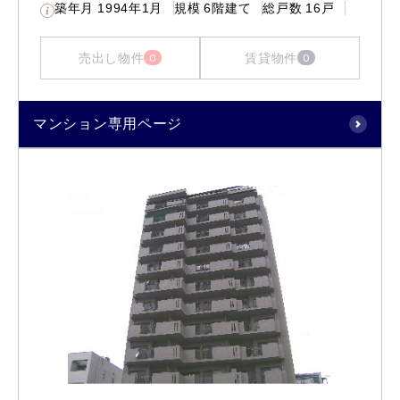
築年月
1994年1月
規模
6階建て
総戸数
16戸
売出し物件
賃貸物件
0
0
マンション専用ページ