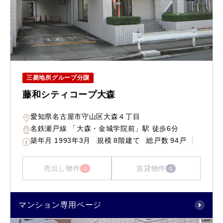
三菱地所グループ分譲
藤和シティコープ大森
愛知県名古屋市守山区大森４丁目
名鉄瀬戸線 「大森・金城学院前」駅 徒歩6分
築年月
1993年3月
規模
8階建て
総戸数
94戸
売出し物件
賃貸物件
0
0
マンション専用ページ