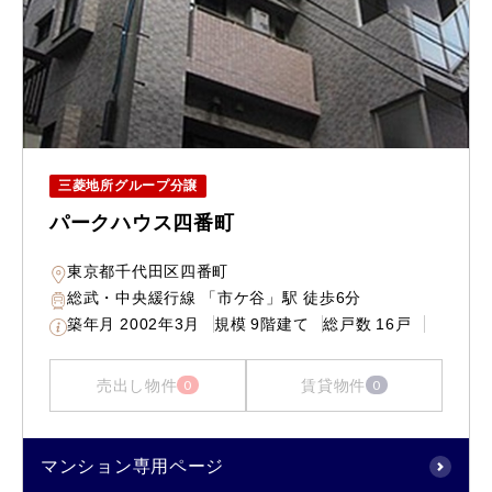
三菱地所グループ分譲
パークハウス四番町
東京都千代田区四番町
総武・中央緩行線 「市ケ谷」駅 徒歩6分
築年月
2002年3月
規模
9階建て
総戸数
16戸
売出し物件
賃貸物件
0
0
マンション専用ページ