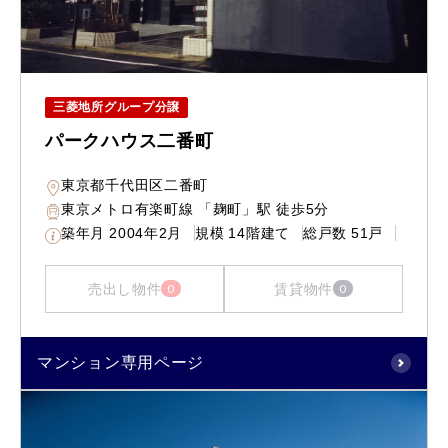
三菱地所グループ分譲
パークハウス二番町
東京都千代田区二番町
東京メトロ有楽町線 「麹町」駅 徒歩5分
築年月
2004年2月
規模
14階建て
総戸数
51戸
売出し物件
賃貸物件
0
0
マンション専用ページ