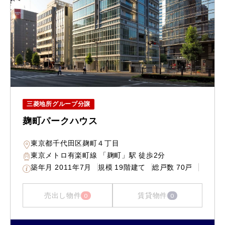
三菱地所グループ分譲
麹町パークハウス
東京都千代田区麹町４丁目
東京メトロ有楽町線 「麹町」駅 徒歩2分
築年月
2011年7月
規模
19階建て
総戸数
70戸
売出し物件
賃貸物件
0
0