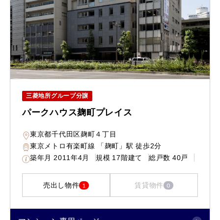
三菱地所グループ分譲
パークハウス麹町プレイス
東京都千代田区麹町４丁目
東京メトロ有楽町線 「麹町」駅 徒歩2分
築年月
2011年4月
規模
17階建て
総戸数
40戸
売出し物件
賃貸物件
1
0