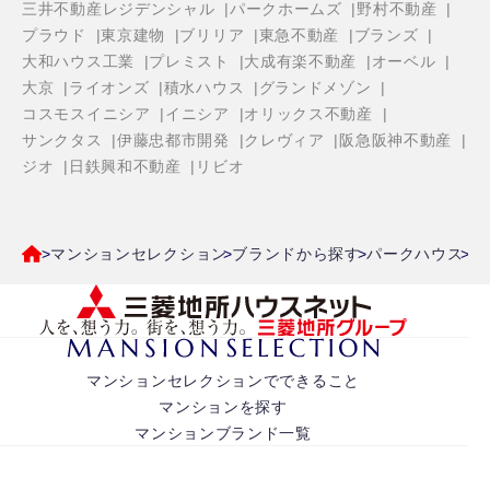
三井不動産レジデンシャル
パークホームズ
野村不動産
プラウド
東京建物
ブリリア
東急不動産
ブランズ
大和ハウス工業
プレミスト
大成有楽不動産
オーベル
大京
ライオンズ
積水ハウス
グランドメゾン
コスモスイニシア
イニシア
オリックス不動産
サンクタス
伊藤忠都市開発
クレヴィア
阪急阪神不動産
ジオ
日鉄興和不動産
リビオ
マンションセレクション
ブランドから探す
パークハウス
東
マンションセレクションでできること
マンションを探す
マンションブランド一覧