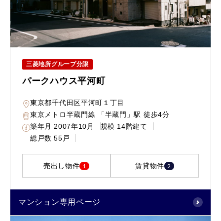
三菱地所グループ分譲
パークハウス平河町
東京都千代田区平河町１丁目
東京メトロ半蔵門線 「半蔵門」駅 徒歩4分
築年月
2007年10月
規模
14階建て
総戸数
55戸
売出し物件
賃貸物件
1
2
マンション専用ページ