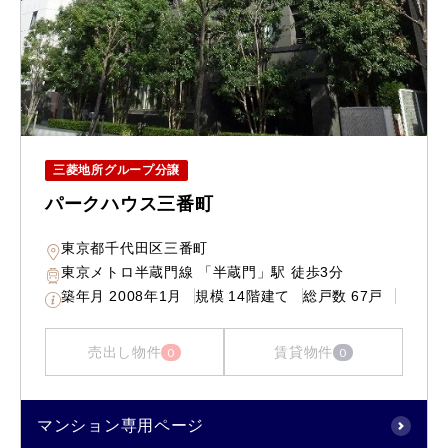
三菱地所グループ分譲
パークハウス三番町
東京都千代田区三番町
東京メトロ半蔵門線 「半蔵門」駅 徒歩3分
築年月
2008年1月
規模
14階建て
総戸数
67戸
売出し物件
賃貸物件
0
0
マンション専用ページ