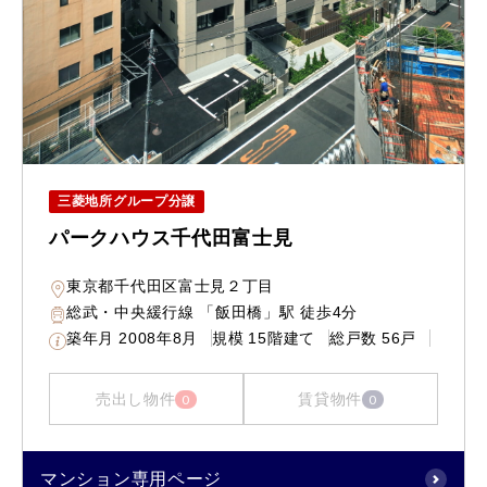
三菱地所グループ分譲
パークハウス千代田富士見
東京都千代田区富士見２丁目
総武・中央緩行線 「飯田橋」駅 徒歩4分
築年月
2008年8月
規模
15階建て
総戸数
56戸
売出し物件
賃貸物件
0
0
マンション専用ページ