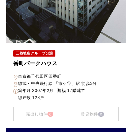
三菱地所グループ分譲
番町パークハウス
東京都千代田区四番町
総武・中央緩行線 「市ケ谷」駅 徒歩3分
築年月
2007年2月
規模
17階建て
総戸数
128戸
売出し物件
賃貸物件
0
0