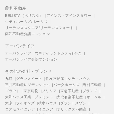
藤和不動産
BELISTA（ベリスタ）
アインス・アインスタワー
シティホームズ/ホームズ
リーデンススクエア/リーデンスフォート
藤和不動産分譲マンション
アーバンライフ
アーバンライフ
六甲アイランドシティ(RIC)
アーバンライフ分譲マンション
その他の会社・ブランド
丸紅
グランスイート
住友不動産
シティハウス
三井不動産レジデンシャル
パークホームズ
野村不動産
プラウド
東京建物
ブリリア
東急不動産
ブランズ
大和ハウス工業
プレミスト
大成有楽不動産
オーベル
大京
ライオンズ
積水ハウス
グランドメゾン
コスモスイニシア
イニシア
オリックス不動産