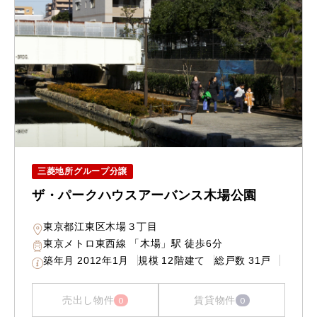
三菱地所グループ分譲
ザ・パークハウスアーバンス木場公園
東京都江東区木場３丁目
東京メトロ東西線 「木場」駅 徒歩6分
築年月
2012年1月
規模
12階建て
総戸数
31戸
売出し物件
賃貸物件
0
0