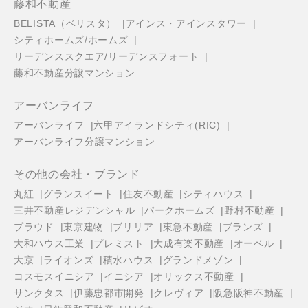
藤和不動産
BELISTA（ベリスタ）
アインス・アインスタワー
シティホームズ/ホームズ
リーデンススクエア/リーデンスフォート
藤和不動産分譲マンション
アーバンライフ
アーバンライフ
六甲アイランドシティ(RIC)
アーバンライフ分譲マンション
その他の会社・ブランド
丸紅
グランスイート
住友不動産
シティハウス
三井不動産レジデンシャル
パークホームズ
野村不動産
プラウド
東京建物
ブリリア
東急不動産
ブランズ
大和ハウス工業
プレミスト
大成有楽不動産
オーベル
大京
ライオンズ
積水ハウス
グランドメゾン
コスモスイニシア
イニシア
オリックス不動産
サンクタス
伊藤忠都市開発
クレヴィア
阪急阪神不動産