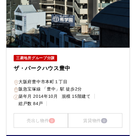
三菱地所グループ分譲
ザ・パークハウス豊中
大阪府豊中市本町１丁目
阪急宝塚線 「豊中」駅 徒歩2分
築年月
2014年10月
規模
15階建て
総戸数
84戸
売出し物件
賃貸物件
0
0