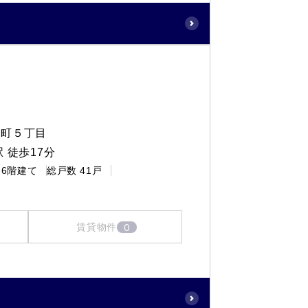
保町５丁目
 徒歩17分
6階建て
総戸数
41戸
0
賃貸物件