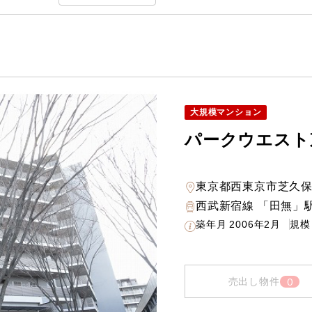
大規模マンション
パークウエスト
東京都西東京市芝久
西武新宿線 「田無」駅
築年月
2006年2月
規模
0
売出し物件