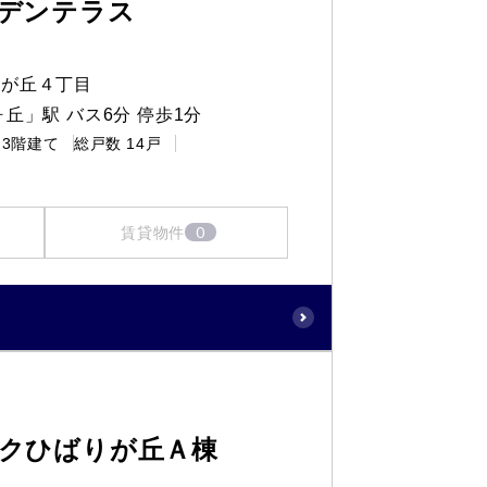
デンテラス
りが丘４丁目
丘」駅 バス6分 停歩1分
3階建て
総戸数
14戸
0
賃貸物件
クひばりが丘Ａ棟