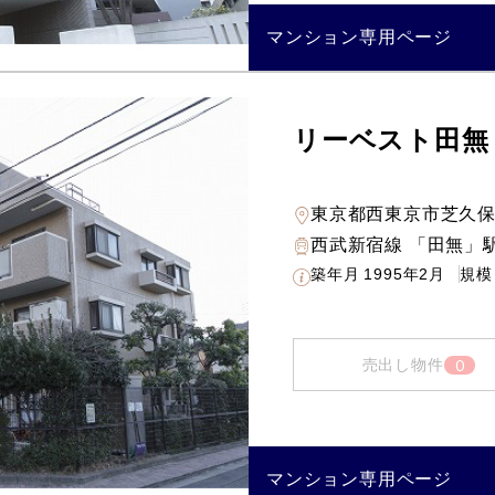
マンション専用ページ
リーベスト田無
東京都西東京市芝久
西武新宿線 「田無」駅
築年月
1995年2月
規模
0
売出し物件
マンション専用ページ