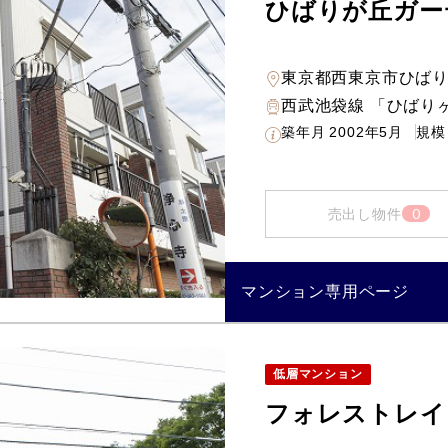
ひばりが丘ガー
東京都西東京市ひば
西武池袋線 「ひばりヶ
築年月
2002年5月
規模
0
売出し物件
マンション専用ページ
低層マンション
フォレストレイ