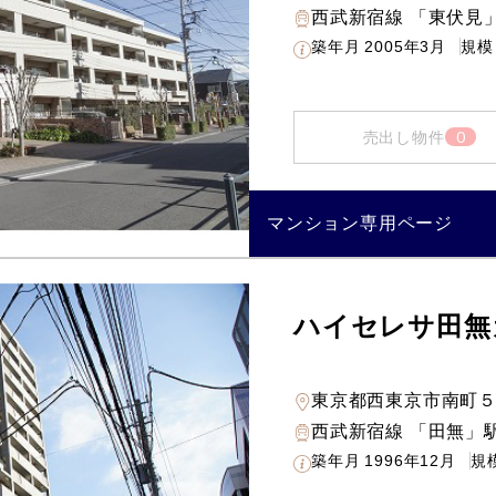
西武新宿線 「東伏見」
築年月
2005年3月
規模
0
売出し物件
マンション専用ページ
ハイセレサ田無
東京都西東京市南町
西武新宿線 「田無」駅
築年月
1996年12月
規