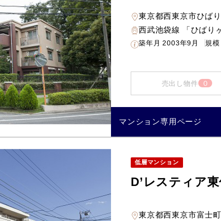
東京都西東京市ひば
西武池袋線 「ひばりヶ
築年月
2003年9月
規模
0
売出し物件
マンション専用ページ
低層マンション
D’レスティア
東京都西東京市富士