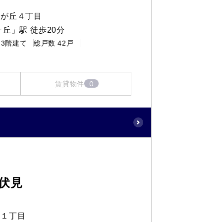
りが丘４丁目
丘」駅 徒歩20分
3階建て
総戸数
42戸
0
賃貸物件
東伏見
町１丁目