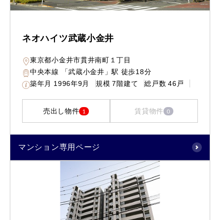
ネオハイツ武蔵小金井
東京都小金井市貫井南町１丁目
中央本線 「武蔵小金井」駅 徒歩18分
築年月
1996年9月
規模
7階建て
総戸数
46戸
売出し物件
賃貸物件
1
0
マンション専用ページ