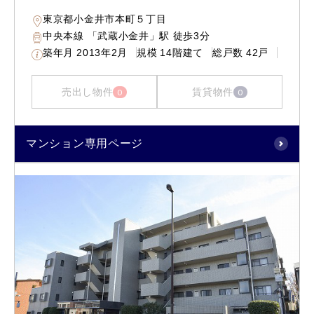
東京都小金井市本町５丁目
中央本線 「武蔵小金井」駅 徒歩3分
築年月
2013年2月
規模
14階建て
総戸数
42戸
売出し物件
賃貸物件
0
0
マンション専用ページ