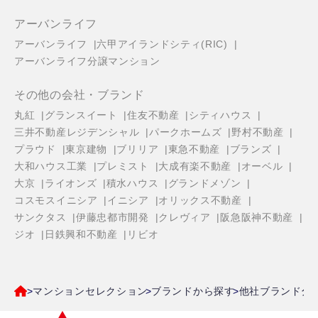
アーバンライフ
アーバンライフ
六甲アイランドシティ(RIC)
アーバンライフ分譲マンション
その他の会社・ブランド
丸紅
グランスイート
住友不動産
シティハウス
三井不動産レジデンシャル
パークホームズ
野村不動産
プラウド
東京建物
ブリリア
東急不動産
ブランズ
大和ハウス工業
プレミスト
大成有楽不動産
オーベル
大京
ライオンズ
積水ハウス
グランドメゾン
コスモスイニシア
イニシア
オリックス不動産
サンクタス
伊藤忠都市開発
クレヴィア
阪急阪神不動産
ジオ
日鉄興和不動産
リビオ
マンションセレクション
ブランドから探す
他社ブランド分