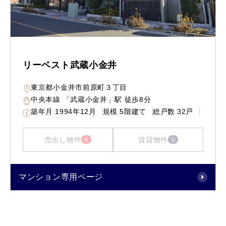
リーベスト武蔵小金井
東京都小金井市前原町３丁目
中央本線 「武蔵小金井」駅 徒歩8分
築年月
1994年12月
規模
5階建て
総戸数
32戸
売出し物件
賃貸物件
0
0
マンション専用ページ