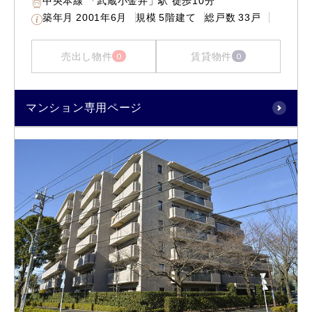
中央本線 「武蔵小金井」駅 徒歩10分
築年月
2001年6月
規模
5階建て
総戸数
33戸
売出し物件
賃貸物件
0
0
マンション専用ページ