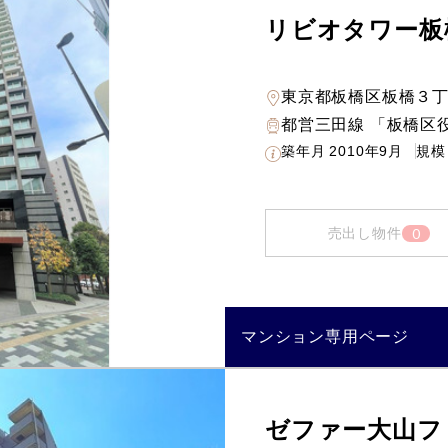
リビオタワー板
東京都板橋区板橋３
都営三田線 「板橋区
築年月
2010年9月
規模
0
売出し物件
マンション専用ページ
ゼファー大山フ