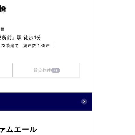
橋
丁目
役所前」駅 徒歩4分
23階建て
総戸数
139戸
0
賃貸物件
ァムエール