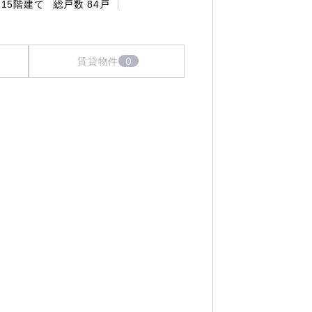
15階建て
総戸数
84戸
0
賃貸物件