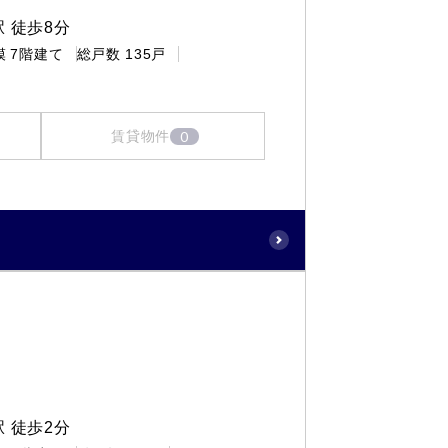
 徒歩8分
模
7階建て
総戸数
135戸
0
賃貸物件
町
 徒歩2分