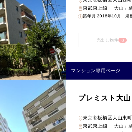
東武東上線 「大山」駅
築年月
2018年10月
規
0
売出し物件
マンション専用ページ
プレミスト大山
東京都板橋区大山東
東武東上線 「大山」駅