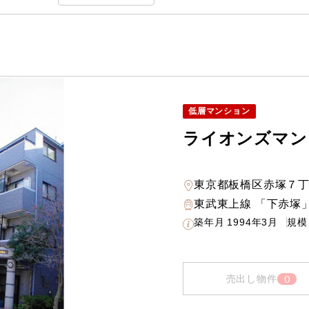
低層マンション
ライオンズマン
東京都板橋区赤塚７
東武東上線 「下赤塚」
築年月
1994年3月
規模
0
売出し物件