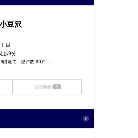
小豆沢
４丁目
徒歩9分
9階建て
総戸数
60戸
0
賃貸物件