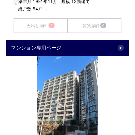
築年月
1991年11月
規模
13階建て
総戸数
54戸
売出し物件
賃貸物件
0
0
マンション専用ページ