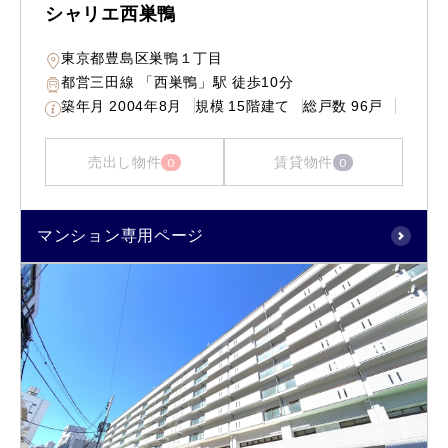
シャリエ西巣鴨
東京都豊島区巣鴨１丁目
都営三田線 「西巣鴨」駅 徒歩10分
築年月
2004年8月
規模
15階建て
総戸数
96戸
売出し物件
賃貸物件
0
0
マンション専用ページ