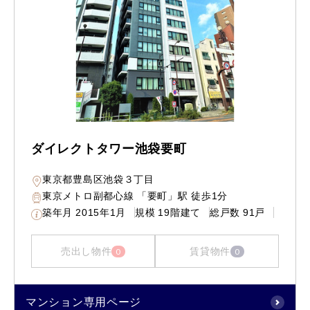
ダイレクトタワー池袋要町
東京都豊島区池袋３丁目
東京メトロ副都心線 「要町」駅 徒歩1分
築年月
2015年1月
規模
19階建て
総戸数
91戸
売出し物件
賃貸物件
0
0
マンション専用ページ