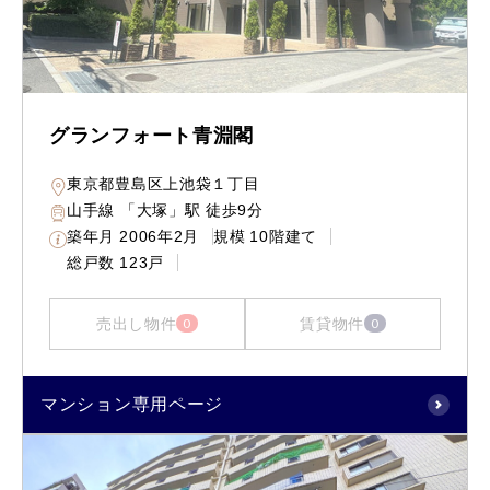
グランフォート青淵閣
東京都豊島区上池袋１丁目
山手線 「大塚」駅 徒歩9分
築年月
2006年2月
規模
10階建て
総戸数
123戸
売出し物件
賃貸物件
0
0
マンション専用ページ