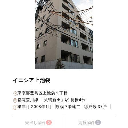
イニシア上池袋
東京都豊島区上池袋１丁目
都電荒川線 「巣鴨新田」駅 徒歩4分
築年月
2008年1月
規模
7階建て
総戸数
37戸
売出し物件
賃貸物件
0
0