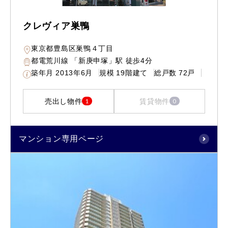
クレヴィア巣鴨
東京都豊島区巣鴨４丁目
都電荒川線 「新庚申塚」駅 徒歩4分
築年月
2013年6月
規模
19階建て
総戸数
72戸
売出し物件
賃貸物件
1
0
マンション専用ページ