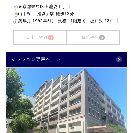
東京都豊島区上池袋１丁目
山手線 「池袋」駅 徒歩13分
築年月
1992年3月
規模
11階建て
総戸数
22戸
売出し物件
賃貸物件
0
0
マンション専用ページ