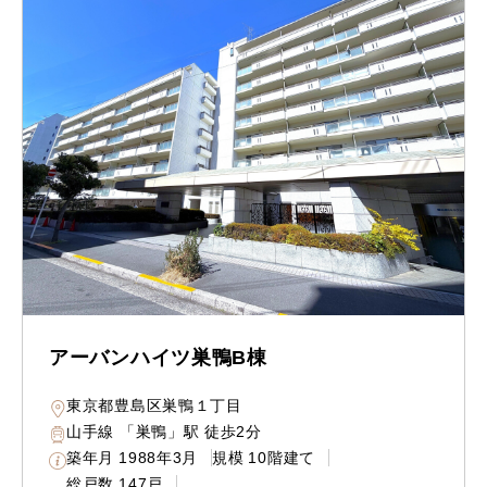
アーバンハイツ巣鴨B棟
東京都豊島区巣鴨１丁目
山手線 「巣鴨」駅 徒歩2分
築年月
1988年3月
規模
10階建て
総戸数
147戸