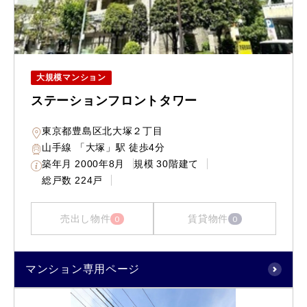
大規模マンション
ステーションフロントタワー
東京都豊島区北大塚２丁目
山手線 「大塚」駅 徒歩4分
築年月
2000年8月
規模
30階建て
総戸数
224戸
売出し物件
賃貸物件
0
0
マンション専用ページ