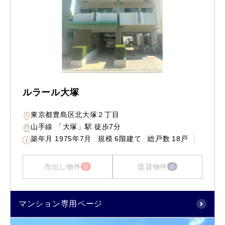
ルラール大塚
東京都豊島区北大塚２丁目
山手線 「大塚」駅 徒歩7分
築年月
1975年7月
規模
6階建て
総戸数
18戸
売出し物件
賃貸物件
0
0
マンション専用ページ