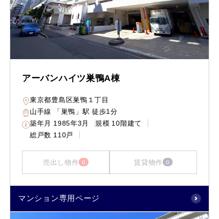
アーバンハイツ巣鴨A棟
東京都豊島区巣鴨１丁目
山手線 「巣鴨」駅 徒歩1分
築年月
1985年3月
規模
10階建て
総戸数
110戸
売出し物件
賃貸物件
0
0
マンション専用ページ