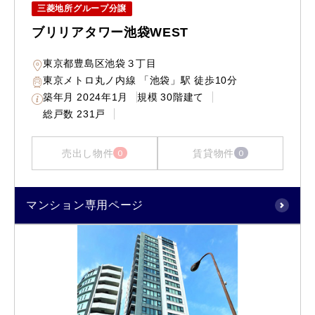
三菱地所グループ分譲
ブリリアタワー池袋WEST
東京都豊島区池袋３丁目
東京メトロ丸ノ内線 「池袋」駅 徒歩10分
築年月
2024年1月
規模
30階建て
総戸数
231戸
売出し物件
賃貸物件
0
0
マンション専用ページ