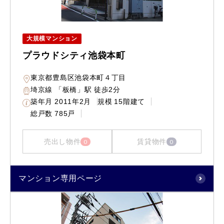
大規模マンション
プラウドシティ池袋本町
東京都豊島区池袋本町４丁目
埼京線 「板橋」駅 徒歩2分
築年月
2011年2月
規模
15階建て
総戸数
785戸
売出し物件
賃貸物件
0
0
マンション専用ページ