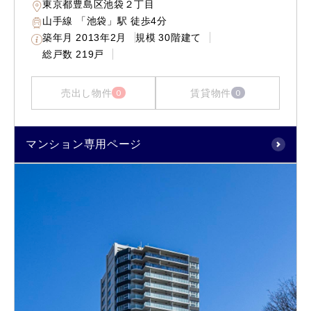
東京都豊島区池袋２丁目
山手線 「池袋」駅 徒歩4分
築年月
2013年2月
規模
30階建て
総戸数
219戸
売出し物件
賃貸物件
0
0
マンション専用ページ