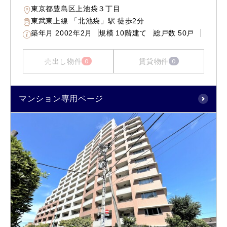
東京都豊島区上池袋３丁目
東武東上線 「北池袋」駅 徒歩2分
築年月
2002年2月
規模
10階建て
総戸数
50戸
売出し物件
賃貸物件
0
0
マンション専用ページ