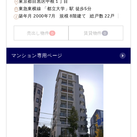
東京都目黒区中根１丁目
東急東横線 「都立大学」駅 徒歩5分
築年月
2000年7月
規模
8階建て
総戸数
22戸
売出し物件
賃貸物件
0
0
マンション専用ページ