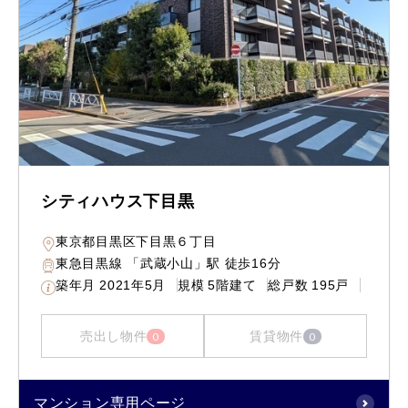
シティハウス下目黒
東京都目黒区下目黒６丁目
東急目黒線 「武蔵小山」駅 徒歩16分
築年月
2021年5月
規模
5階建て
総戸数
195戸
売出し物件
賃貸物件
0
0
マンション専用ページ