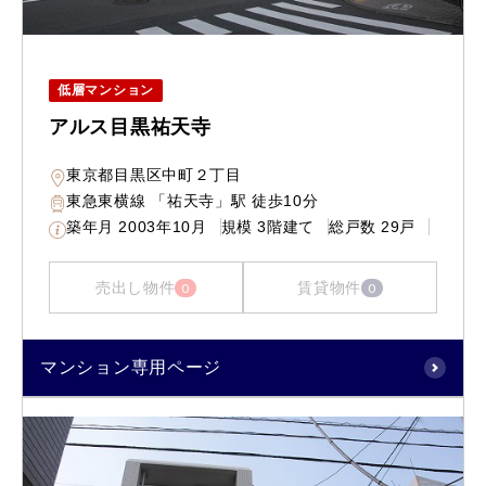
低層マンション
アルス目黒祐天寺
東京都目黒区中町２丁目
東急東横線 「祐天寺」駅 徒歩10分
築年月
2003年10月
規模
3階建て
総戸数
29戸
売出し物件
賃貸物件
0
0
マンション専用ページ