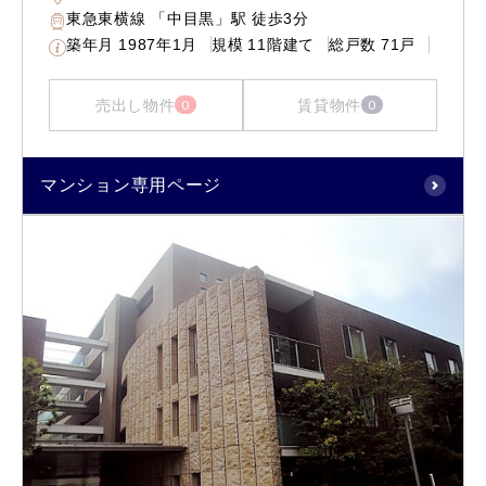
東急東横線 「中目黒」駅 徒歩3分
築年月
1987年1月
規模
11階建て
総戸数
71戸
売出し物件
賃貸物件
0
0
マンション専用ページ