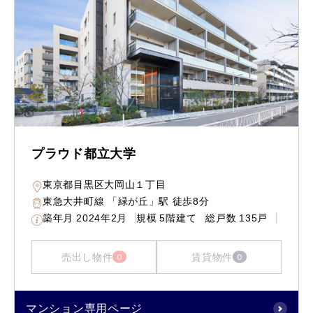
プラウド都立大学
東京都目黒区大岡山１丁目
東急大井町線 「緑が丘」駅 徒歩8分
築年月
2024年2月
規模
5階建て
総戸数
135戸
売出し物件
賃貸物件
0
0
マンション専用ページ