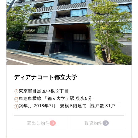
ディアナコート都立大学
東京都目黒区中根２丁目
東急東横線 「都立大学」駅 徒歩5分
築年月
2018年7月
規模
5階建て
総戸数
31戸
売出し物件
賃貸物件
0
0