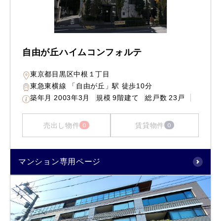
自由が丘ハイムコンフォルテ
東京都目黒区中根１丁目
東急東横線 「自由が丘」駅 徒歩10分
築年月
2003年3月
規模
9階建て
総戸数
23戸
売出し物件
賃貸物件
0
0
マンション専用ページ