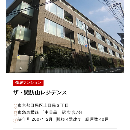
低層マンション
ザ・諏訪山レジデンス
東京都目黒区上目黒３丁目
東急東横線 「中目黒」駅 徒歩7分
築年月
2007年2月
規模
4階建て
総戸数
40戸