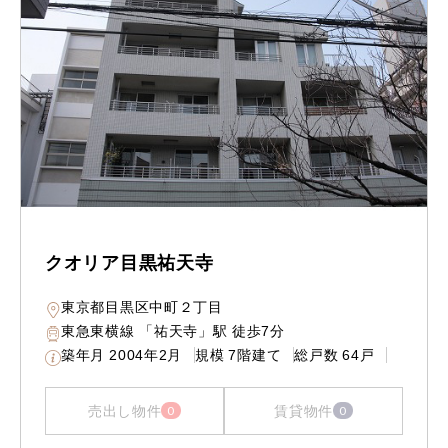
クオリア目黒祐天寺
東京都目黒区中町２丁目
東急東横線 「祐天寺」駅 徒歩7分
築年月
2004年2月
規模
7階建て
総戸数
64戸
売出し物件
賃貸物件
0
0