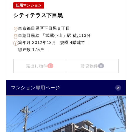
低層マンション
シティテラス下目黒
東京都目黒区下目黒６丁目
東急目黒線 「武蔵小山」駅 徒歩13分
築年月
2012年12月
規模
4階建て
総戸数
175戸
売出し物件
賃貸物件
0
0
マンション専用ページ