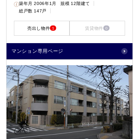
築年月
2006年1月
規模
12階建て
総戸数
147戸
売出し物件
賃貸物件
1
0
マンション専用ページ