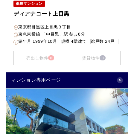
低層マンション
ディアナコート上目黒
東京都目黒区上目黒３丁目
東急東横線 「中目黒」駅 徒歩8分
築年月
1999年10月
規模
4階建て
総戸数
24戸
売出し物件
賃貸物件
0
0
マンション専用ページ