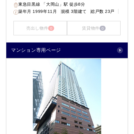
東急目黒線 「大岡山」駅 徒歩8分
築年月
1999年11月
規模
3階建て
総戸数
23戸
売出し物件
賃貸物件
0
0
マンション専用ページ