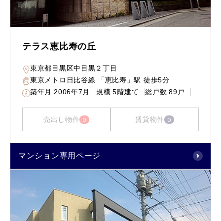
テラス恵比寿の丘
東京都目黒区中目黒２丁目
東京メトロ日比谷線 「恵比寿」駅 徒歩5分
築年月
2006年7月
規模
5階建て
総戸数
89戸
売出し物件
賃貸物件
0
0
マンション専用ページ