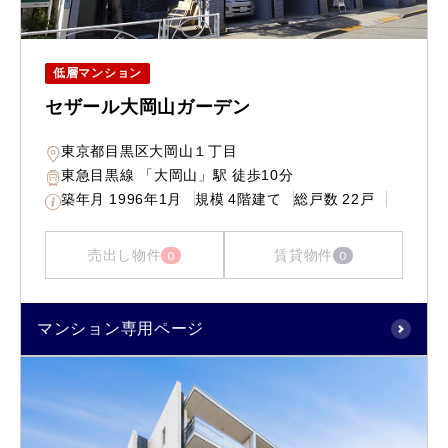
低層マンション
セザール大岡山ガーデン
東京都目黒区大岡山１丁目
東急目黒線 「大岡山」駅 徒歩10分
築年月
1996年1月
規模
4階建て
総戸数
22戸
売出し物件
賃貸物件
0
0
マンション専用ページ