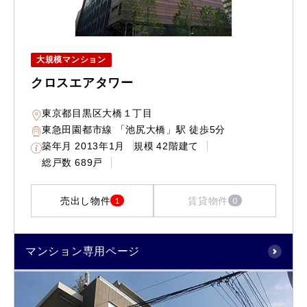
大規模マンション
クロスエアタワー
東京都目黒区大橋１丁目
東急田園都市線 「池尻大橋」駅 徒歩5分
築年月
2013年1月
規模
42階建て
総戸数
689戸
売出し物件
賃貸物件
1
0
マンション専用ページ