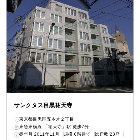
サンクタス目黒祐天寺
東京都目黒区五本木２丁目
東急東横線 「祐天寺」駅 徒歩7分
築年月
2011年11月
規模
6階建て
総戸数
23戸