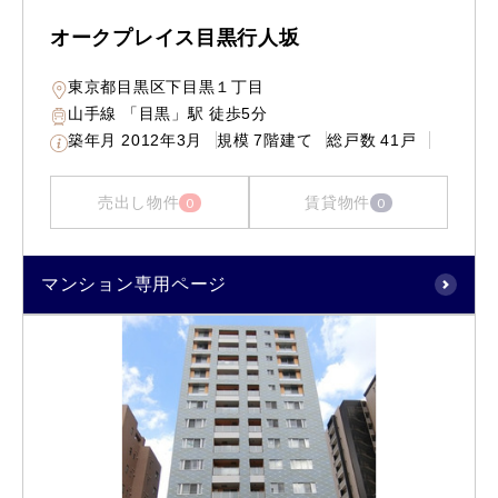
オークプレイス目黒行人坂
東京都目黒区下目黒１丁目
山手線 「目黒」駅 徒歩5分
築年月
2012年3月
規模
7階建て
総戸数
41戸
売出し物件
賃貸物件
0
0
マンション専用ページ