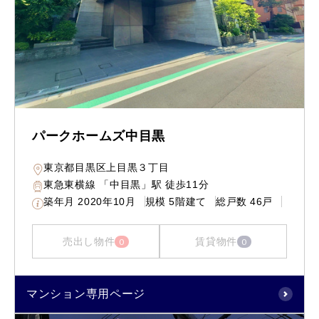
パークホームズ中目黒
東京都目黒区上目黒３丁目
東急東横線 「中目黒」駅 徒歩11分
築年月
2020年10月
規模
5階建て
総戸数
46戸
売出し物件
賃貸物件
0
0
マンション専用ページ