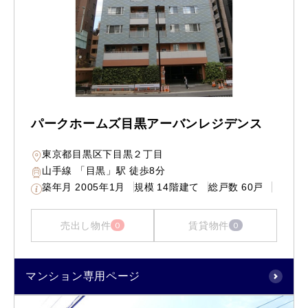
パークホームズ目黒アーバンレジデンス
東京都目黒区下目黒２丁目
山手線 「目黒」駅 徒歩8分
築年月
2005年1月
規模
14階建て
総戸数
60戸
売出し物件
賃貸物件
0
0
マンション専用ページ