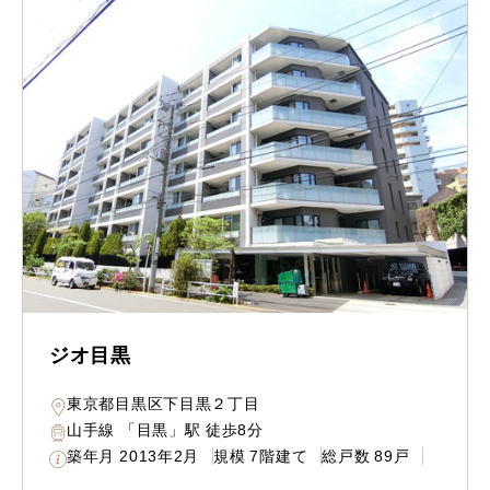
ジオ目黒
東京都目黒区下目黒２丁目
山手線 「目黒」駅 徒歩8分
築年月
2013年2月
規模
7階建て
総戸数
89戸