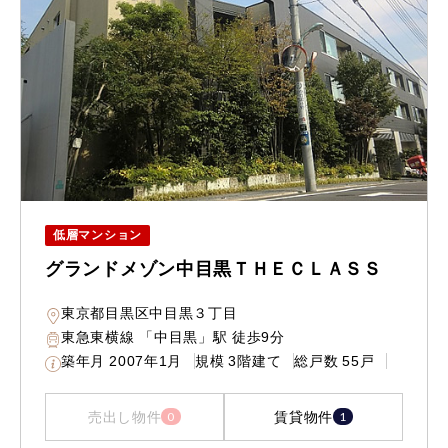
低層マンション
グランドメゾン中目黒ＴＨＥＣＬＡＳＳ
東京都目黒区中目黒３丁目
東急東横線 「中目黒」駅 徒歩9分
築年月
2007年1月
規模
3階建て
総戸数
55戸
売出し物件
賃貸物件
0
1