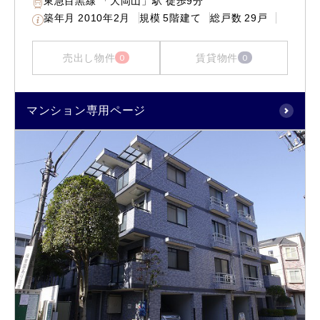
東急目黒線 「大岡山」駅 徒歩9分
築年月
2010年2月
規模
5階建て
総戸数
29戸
売出し物件
賃貸物件
0
0
マンション専用ページ