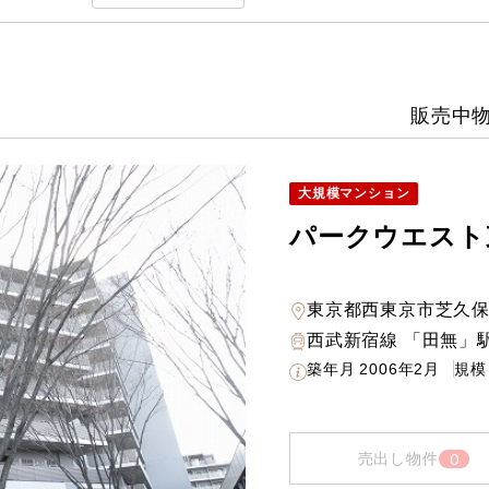
販売中
大規模マンション
パークウエスト
東京都西東京市芝久
西武新宿線 「田無」駅
築年月
2006年2月
規模
0
売出し物件