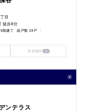
保谷
６丁目
 徒歩8分
5階建て
総戸数
28戸
0
賃貸物件
デンテラス