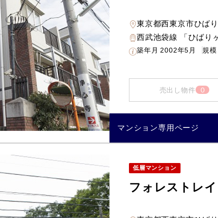
東京都西東京市ひば
西武池袋線 「ひばりヶ
築年月
2002年5月
規模
0
売出し物件
マンション専用ページ
低層マンション
フォレストレイ