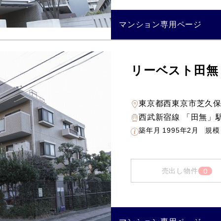
マンション専用ページ
リーベスト田無
東京都西東京市芝久
西武新宿線 「田無」駅
築年月
1995年2月
規模
0
売出し物件