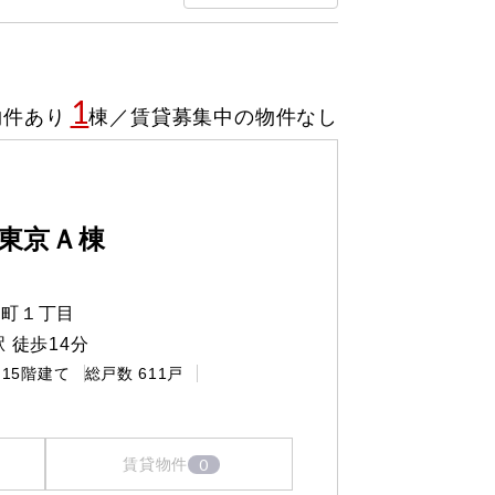
1
物件あり
棟
／
賃貸募集中の物件なし
東京Ａ棟
保町１丁目
 徒歩14分
15階建て
総戸数
611戸
0
賃貸物件