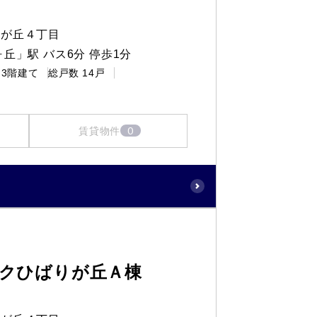
りが丘４丁目
丘」駅 バス6分 停歩1分
3階建て
総戸数
14戸
0
賃貸物件
クひばりが丘Ａ棟