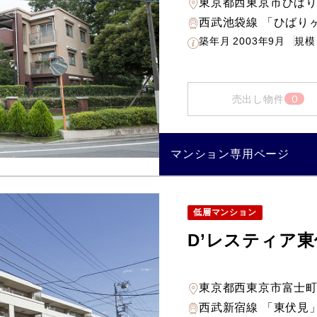
東京都西東京市ひば
西武池袋線 「ひばりヶ
築年月
2003年9月
規模
0
売出し物件
マンション専用ページ
低層マンション
D’レスティア
東京都西東京市富士
西武新宿線 「東伏見」