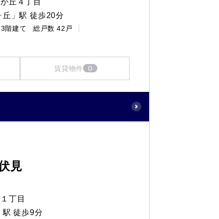
りが丘４丁目
丘」駅 徒歩20分
3階建て
総戸数
42戸
0
賃貸物件
東伏見
町１丁目
駅 徒歩9分