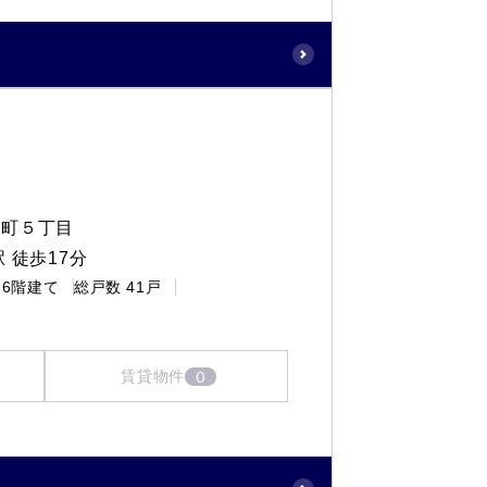
保町５丁目
 徒歩17分
6階建て
総戸数
41戸
0
賃貸物件