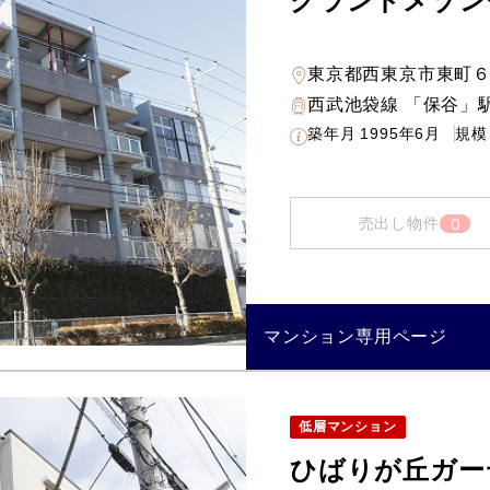
グランドメゾン
東京都西東京市東町
西武池袋線 「保谷」駅
築年月
1995年6月
規模
0
売出し物件
マンション専用ページ
低層マンション
ひばりが丘ガー