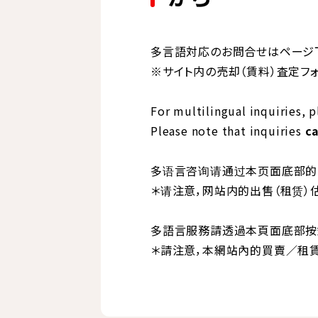
多言語対応のお問合せはページ
※サイト内の売却（賃料）査定フ
For multilingual inquiries, 
Please note that inquiries
ca
多语言咨询请通过本页面底部的
＊请注意，网站内的出售（租赁）
多語言服務請透過本頁面底部按
＊請注意，本網站內的買賣／租