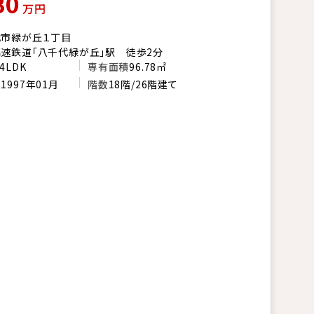
80
万円
代市緑が丘１丁目
速鉄道「八千代緑が丘」駅 徒歩2分
4LDK
専有面積
96.78㎡
月
1997年01月
階数
18階/26階建て