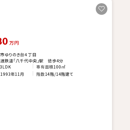
80
万円
市ゆりのき台４丁目
速鉄道「八千代中央」駅 徒歩4分
3LDK
専有面積
100㎡
月
1993年11月
階数
14階/14階建て