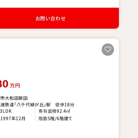
お問い合わせ
80
万円
代市大和田新田
速鉄道「八千代緑が丘」駅 徒歩18分
3LDK
専有面積
92.4㎡
月
1997年12月
階数
5階/6階建て