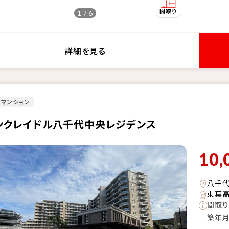
1 / 6
詳細を見る
マンション
ンクレイドル八千代中央レジデンス
10,
八千代
東葉高
間取り
築年