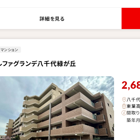
詳細を見る
マンション
ルファグランデ八千代緑が丘
2,6
八千
東葉高
間取り
築年