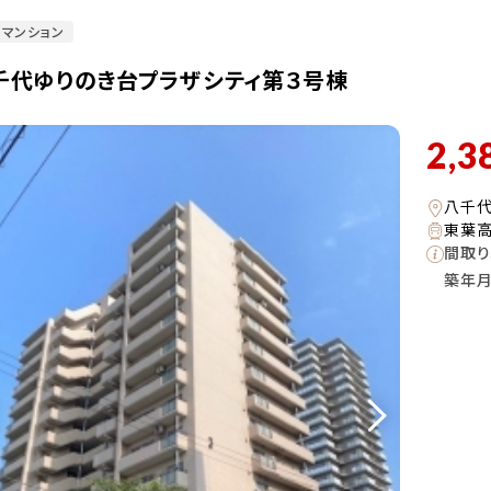
マンション
千代ゆりのき台プラザシティ第３号棟
2,3
八千代
東葉高
間取り
築年