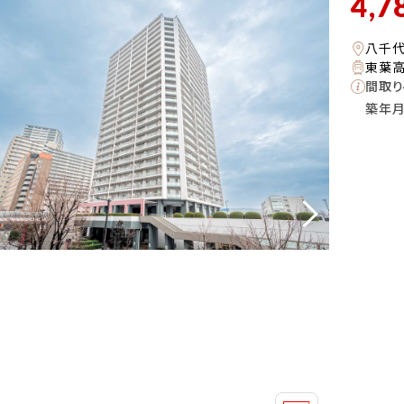
4,7
八千
東葉高
間取り
築年