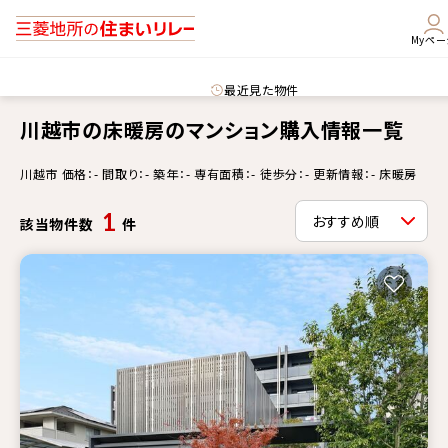
Myペー
最近見た物件
川越市の床暖房のマンション購入情報一覧
川越市 価格：- 間取り：- 築年：- 専有面積：- 徒歩分：- 更新情報：- 床暖房
1
該当物件数
件