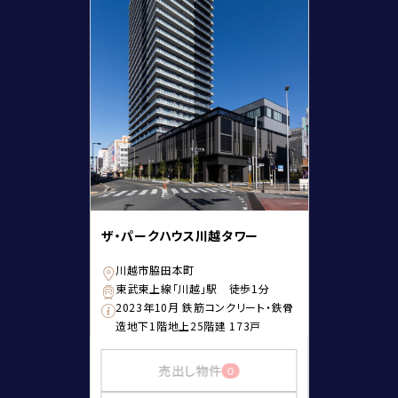
ザ・パークハウス川越タワー
川越市脇田本町
東武東上線「川越」駅 徒歩1分
2023年10月 鉄筋コンクリート・鉄骨
造地下1階地上25階建 173戸
売出し物件
0