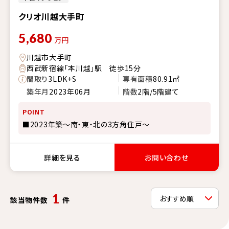
クリオ川越大手町
5,680
万円
川越市大手町
西武新宿線「本川越」駅 徒歩15分
間取り
3LDK+S
専有面積
80.91㎡
築年月
2023年06月
階数
2階/5階建て
POINT
■2023年築～南・東・北の3方角住戸～
詳細を見る
お問い合わせ
1
該当物件数
件