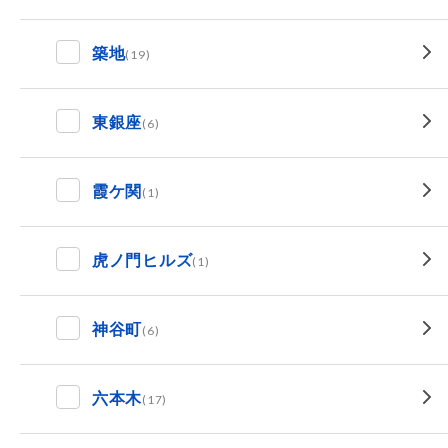
築地
(19)
東銀座
(6)
霞ケ関
(1)
虎ノ門ヒルズ
(1)
神谷町
(6)
六本木
(17)