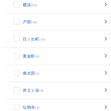
横浜
(25)
戸部
(16)
日ノ出町
(11)
黄金町
(3)
南太田
(1)
井土ヶ谷
(6)
弘明寺
(4)