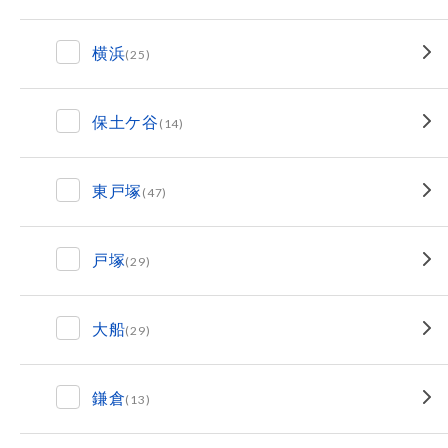
横浜
(25)
保土ケ谷
(14)
東戸塚
(47)
戸塚
(29)
大船
(29)
鎌倉
(13)