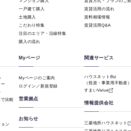
マンション購入
賃貸方式・プランのご
一戸建て購入
賃貸活用の流れ
土地購入
賃料相場情報
こだわり特集
賃貸活用Q&A
注目のエリア・沿線特集
購入の流れ
Myページ
関連サービス
ハウスネットBiz
の
Myページのご案内
（投資・事業用不動産
ュー
ログイン／新規登録
すまいValue
へ
営業拠点
算で比較
情報提供会社
お知らせ
三菱地所ハウスネット
ション