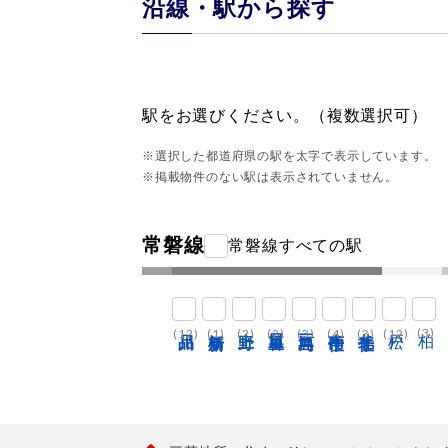
沿線・駅から探す
駅をお選びください。（複数選択可）
※選択した都道府県の駅を太字で表示しています。
※掲載物件のない駅は表示されていません。
常磐線
常磐線すべての駅
品川
新橋
上野
日暮里
三河島
南千住
北千住
松戸
(3)
(12)
(1)
(2)
(12)
(2)
(3)
(4)
(3)