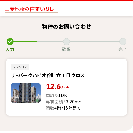
物件のお問い合わせ
入力
確認
完了
マンション
ザ・パークハビオ谷町六丁目クロス
12.6
万円
間取り
1DK
専有面積
33.20m²
階数
4階/15階建て