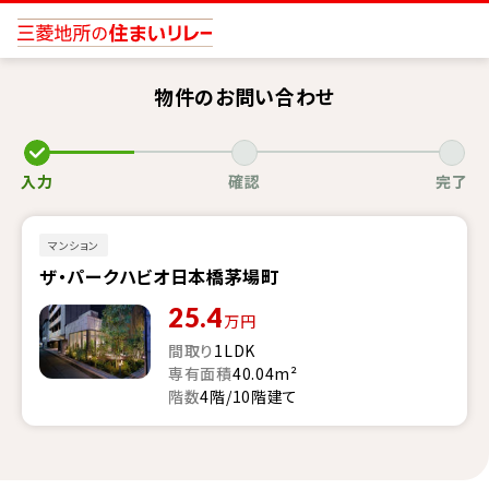
物件のお問い合わせ
入力
確認
完了
マンション
ザ・パークハビオ日本橋茅場町
25.4
万円
間取り
1LDK
専有面積
40.04m²
階数
4階/10階建て