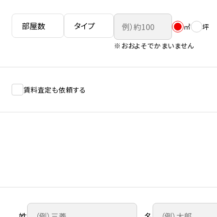
㎡
坪
※おおよそでかまいません
賃料査定も依頼する
姓
名