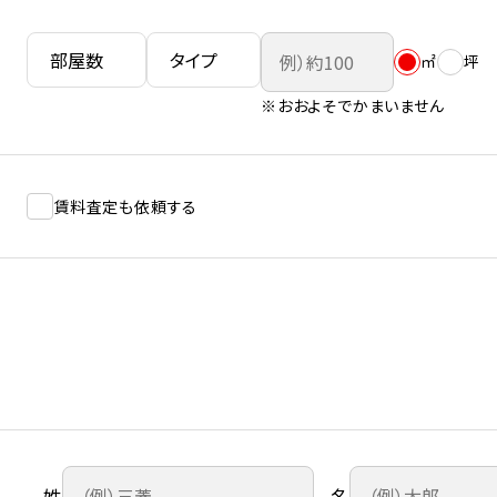
㎡
坪
※おおよそでかまいません
賃料査定も依頼する
姓
名