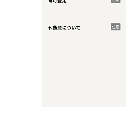
同時査定
不動産について
任意