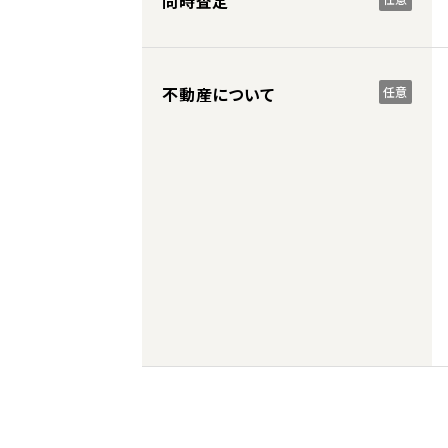
同時査定
不動産について
任意