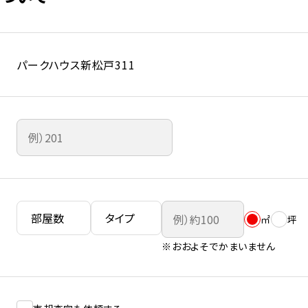
パークハウス新松戸311
㎡
坪
※おおよそでかまいません