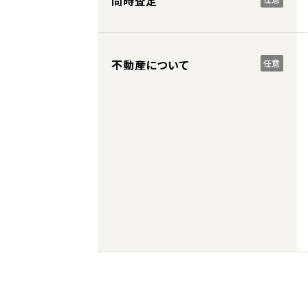
同時査定
不動産について
任意