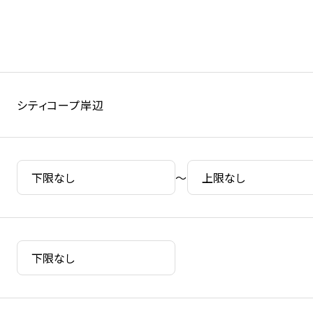
シティコープ岸辺
～