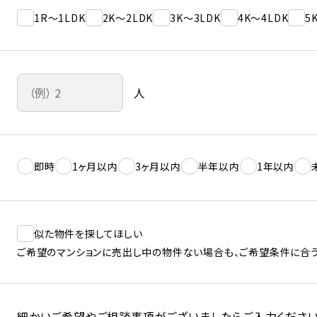
1R～1LDK
2K～2LDK
3K～3LDK
4K～4LDK
5
人
即時
1ヶ月以内
3ヶ月以内
半年以内
1年以内
似た物件を探してほしい
ご希望のマンションに売出し中の物件ない場合も、ご希望条件に合う
細かいご希望やご相談事項がございましたらご入力ください