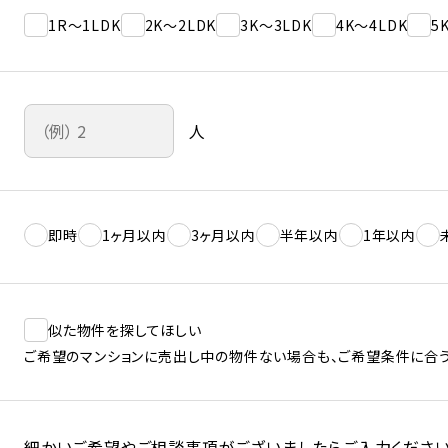
1R～1LDK
2K～2LDK
3K～3LDK
4K～4LDK
5
人
即時
1ヶ月以内
3ヶ月以内
半年以内
1年以内
似た物件を探してほしい
ご希望のマンションに売出し中の物件ない場合も、ご希望条件に合う
細かいご希望やご相談事項がございましたらご入力ください