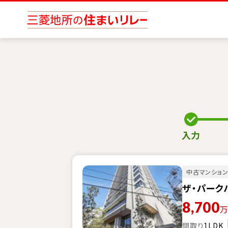
入力
中古マンショ
ザ・パーク
8,700
間取り
1LDK