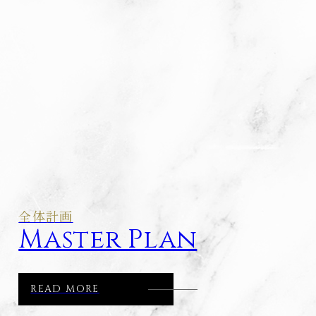
全体計画
Master Plan
READ MORE