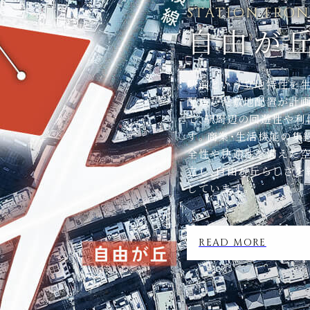
STATION FRO
自由が
駅前という立地特性を生
配慮した敷地配置が計
で、駅周辺の回遊性や利
す。商業・生活機能の集
全性や快適性を備えた空
立し、自由が丘らしさを
しています。
READ MORE