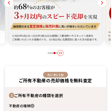
関するお客様アンケート」(対象期間2025年10月1日～2026年3
は「オリコン顧客満足度No.1」という高い評価をいただきました。住まいの
ライフスタイルの変化に合わせ、住まいに関するあらゆるニーズをグループ
りやすい説明で、95%のお客様にご満足いただいております。※三菱地所
約68%のお客様が、3ヵ月以内のスピード売却を実現。納得感の
『
カンタン1分
ご所有不動産
の
売却価格
を
無料査定
ご所有不動産の種類を選択
1
不動産の種類