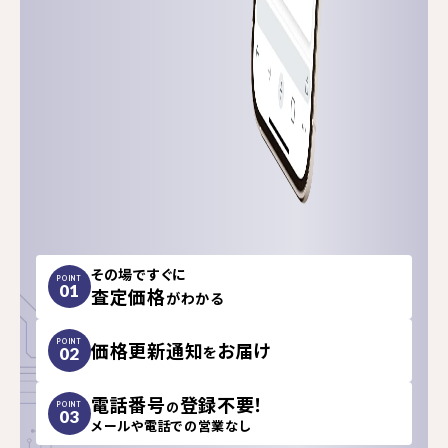
その場ですぐに
POINT
01
査定価格
がわかる
価格更新通知
お届け
POINT
を
02
電話番号
登録不要！
の
POINT
03
メールや電話での営業なし