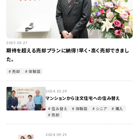
強かったです。ポータルサイトへの掲載も、
コメントを変更したり、私たちが好きな夕
陽の写真をそのまま使ってくださったり、
載せるだけでなく生きたページにしてく
ださっていたのがありがたかったです。三
菱地所経由のお客様でも別会社のお客様
2025.03.27
でも変わりなく内覧対応してくださってい
期待を超える売却プランに納得！早く・高く売却できまし
るところが、私たちからすると信頼度が上
た。
がる部分でした。分け隔てなく対応される
# 売却
# 体験談
ところに誠実さを感じました。 メールで
のやり取りもスムーズで、質問に関しても
丁寧に返答いただき、一度も不安になる
2024.10.29
ことなく進めることができました。ご異動
マンションから注文住宅への住み替え
により、改めて担当変更していただきまし
# 住み替え
# 体験談
# シニア
# 購入
たが、皆さんそれぞれに良さがあり、「変わ
# 売却
ってよかった」「変わらないで欲しかった」
などと思うことは一切なく、安心してお任
せすることができました。我が家には子ど
2024.09.25
もが2人いますが、いつも気にかけて子ど