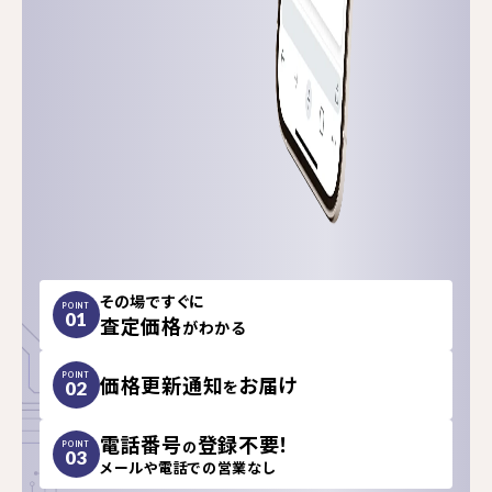
その場ですぐに
POINT
01
査定価格
がわかる
価格更新通知
お届け
POINT
を
02
電話番号
登録不要！
の
POINT
03
メールや電話での営業なし