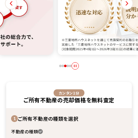
ご評価をいただいています。
いただいたお客様に実施した「三菱地所ハウスネットのサービスに関するお
 お客様から頂いた高い評価に応え続ける。三菱地所ハウスネットは「オリコ
ト。三菱地所グループは、お客様一人ひとりのライフステージ・ライフスタ
数字で見る住まいリレーの売却力。迅速な対応と的確で分かりやすい
約
カンタン1分
ご所有不動産
の
売却価格
を
無料査定
ご所有不動産の種類を選択
1
不動産の種類