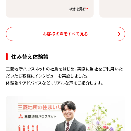
産の売却が初めての私たちにとっては売
却活動の進め方やお金の話などわからな
続きを見る
いことばかりでしたが、お二人とも同じ質
問を何度もしても「先ほども申し上げまし
たが…」というような前置きなど一切な
お客様の声をすべて見る
く、より分かりやすい解説にして下さった
ので、諸々のお任せしたいというよりもし
っかり理解しながら進めたい私たちにとっ
住み替え体験談
てはとてもありがたかったです。内覧の際
には、私たちが感じているこの部屋の魅力
三菱地所ハウスネットの社員をはじめ、実際に当社をご利用いた
について、初めから理解してくださってい
だいたお客様にインタビューを実施しました。
たので、アピールしたい点についてもスム
体験談やアドバイスなど 、リアルな声をご紹介します。
ーズに共有できました。自分たちが大切に
思っているこの部屋について、私たちと同
じように、あるいは私たち以上に良い点を
把握してくださっていることが純粋に嬉し
かったです。 逆にこの部屋のウィークポ
イントについても把握した上で、カバーす
る説明をしてくださっていましたので、心