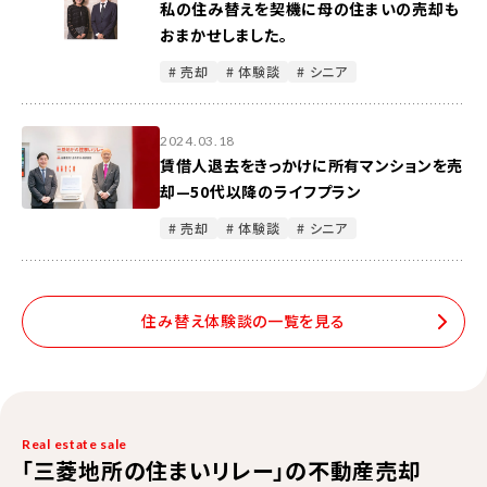
私の住み替えを契機に母の住まいの売却も
もたち目線で声をかけてくださったり、雑
おまかせしました。
談では甥っ子さんやご自身のお子さんに
# 売却
# 体験談
# シニア
関することも話してくださったりと、緊張
が和らぐお話もできて嬉しかったです。お
二人には本当に感謝しています。日程調
2024.03.18
整等大変だったかと思いますが、たくさん
賃借人退去をきっかけに所有マンションを売
の内覧につなげていただきありがとうご
却—50代以降のライフプラン
ざいました。
# 売却
# 体験談
# シニア
住み替え体験談の一覧を見る
Real estate sale
「三菱地所の住まいリレー」の不動産売却