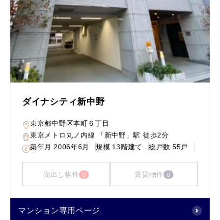
ダイナシティ新中野
東京都中野区本町６丁目
東京メトロ丸ノ内線 「新中野」駅 徒歩2分
築年月
2006年6月
規模
13階建て
総戸数
55戸
売出し物件
賃貸物件
0
0
マンション専用ページ