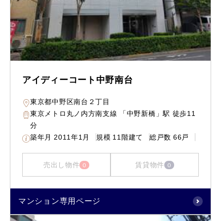
アイディーコート中野南台
東京都中野区南台２丁目
東京メトロ丸ノ内方南支線 「中野新橋」駅 徒歩11
分
築年月
2011年1月
規模
11階建て
総戸数
66戸
売出し物件
賃貸物件
0
0
マンション専用ページ