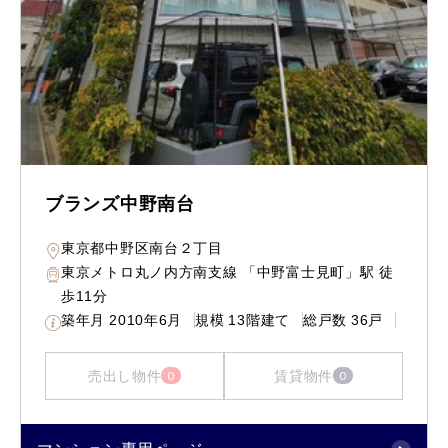
ブランズ中野南台
東京都中野区南台２丁目
東京メトロ丸ノ内方南支線 「中野富士見町」駅 徒
歩11分
築年月
2010年6月
規模
13階建て
総戸数
36戸
売出し物件
賃貸物件
0
0