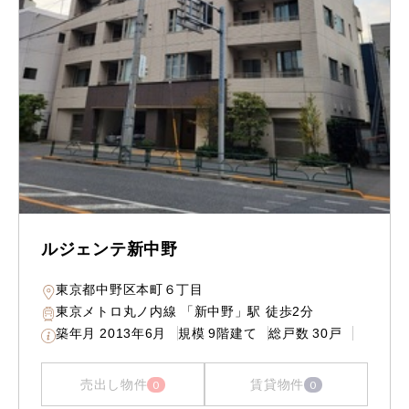
ルジェンテ新中野
東京都中野区本町６丁目
東京メトロ丸ノ内線 「新中野」駅 徒歩2分
築年月
2013年6月
規模
9階建て
総戸数
30戸
売出し物件
賃貸物件
0
0