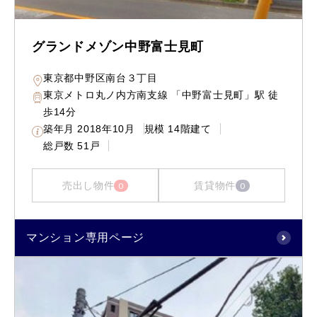
グランドメゾン中野富士見町
東京都中野区南台３丁目
東京メトロ丸ノ内方南支線 「中野富士見町」駅 徒
歩14分
築年月
2018年10月
規模
14階建て
総戸数
51戸
売出し物件
賃貸物件
0
0
マンション専用ページ