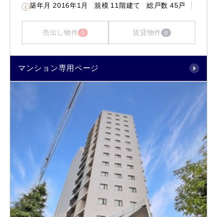
築年月
2016年1月
規模
11階建て
総戸数
45戸
売出し物件
賃貸物件
0
0
マンション専用ページ