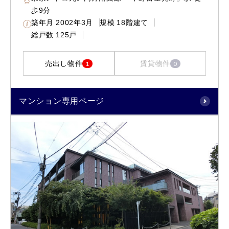
歩9分
築年月
2002年3月
規模
18階建て
総戸数
125戸
売出し物件
賃貸物件
1
0
マンション専用ページ