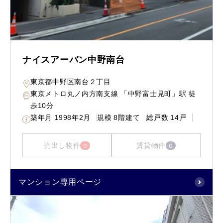
ナイスアーバン中野南台
東京都中野区南台２丁目
東京メトロ丸ノ内方南支線 「中野富士見町」駅 徒
歩10分
築年月
1998年2月
規模
8階建て
総戸数
14戸
売出し物件
賃貸物件
0
0
マンション専用ページ