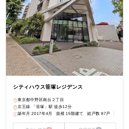
シティハウス笹塚レジデンス
東京都中野区南台２丁目
京王線 「笹塚」駅 徒歩12分
築年月
2017年4月
規模
15階建て
総戸数
87戸