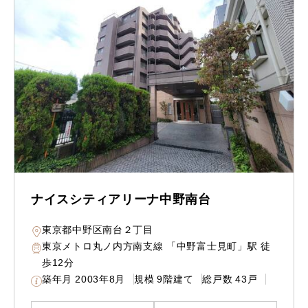
ナイスシティアリーナ中野南台
東京都中野区南台２丁目
東京メトロ丸ノ内方南支線 「中野富士見町」駅 徒
歩12分
築年月
2003年8月
規模
9階建て
総戸数
43戸