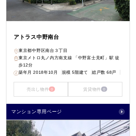
アトラス中野南台
東京都中野区南台３丁目
東京メトロ丸ノ内方南支線 「中野富士見町」駅 徒
歩12分
築年月
2018年10月
規模
5階建て
総戸数
68戸
売出し物件
賃貸物件
0
0
マンション専用ページ