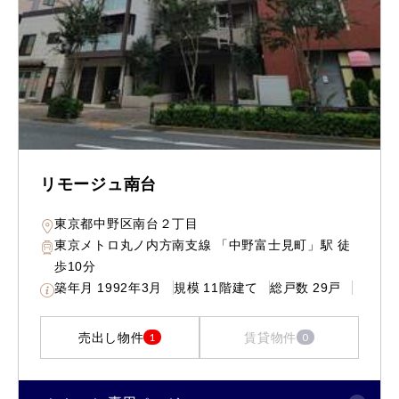
リモージュ南台
東京都中野区南台２丁目
東京メトロ丸ノ内方南支線 「中野富士見町」駅 徒
歩10分
築年月
1992年3月
規模
11階建て
総戸数
29戸
売出し物件
賃貸物件
1
0