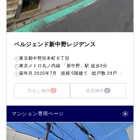
ベルジェンド新中野レジデンス
東京都中野区本町６丁目
東京メトロ丸ノ内線 「新中野」駅 徒歩3分
築年月
2015年7月
規模
5階建て
総戸数
29戸
売出し物件
賃貸物件
0
0
マンション専用ページ