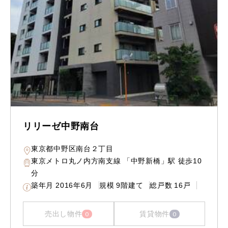
リリーゼ中野南台
東京都中野区南台２丁目
東京メトロ丸ノ内方南支線 「中野新橋」駅 徒歩10
分
築年月
2016年6月
規模
9階建て
総戸数
16戸
売出し物件
賃貸物件
0
0