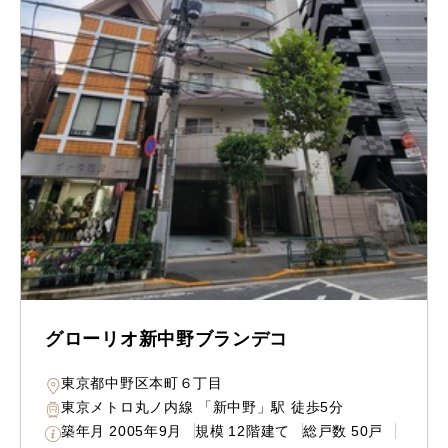
グローリオ新中野ブランデコ
東京都中野区本町６丁目
東京メトロ丸ノ内線 「新中野」駅 徒歩5分
築年月
2005年9月
規模
12階建て
総戸数
50戸