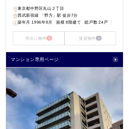
東京都中野区丸山２丁目
西武新宿線 「野方」駅 徒歩7分
築年月
1996年8月
規模
8階建て
総戸数
24戸
売出し物件
賃貸物件
0
0
マンション専用ページ