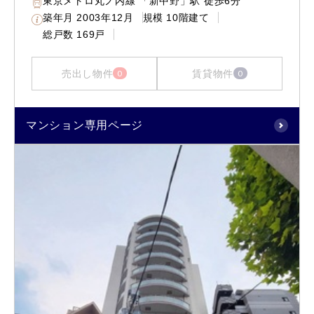
東京メトロ丸ノ内線 「新中野」駅 徒歩6分
築年月
2003年12月
規模
10階建て
総戸数
169戸
売出し物件
賃貸物件
0
0
マンション専用ページ