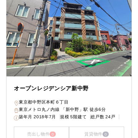
オープンレジデンシア新中野
東京都中野区本町６丁目
東京メトロ丸ノ内線 「新中野」駅 徒歩6分
築年月
2018年7月
規模
5階建て
総戸数
24戸
売出し物件
賃貸物件
0
0