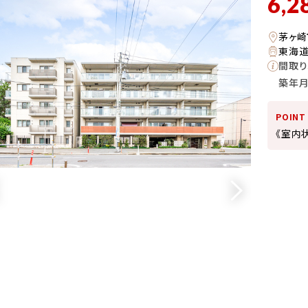
6,2
茅ヶ崎
東海道
間取り
築年
POINT
《室内