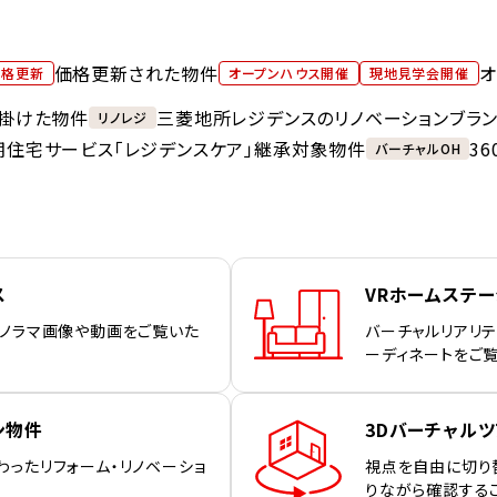
価格更新された物件
オ
価格更新
オープンハウス開催
現地見学会開催
掛けた物件
三菱地所レジデンスのリノベーションブラ
リノレジ
期住宅サービス「レジデンスケア」継承対象物件
3
バーチャルOH
ス
VRホームステ
パノラマ画像や動画をご覧いた
バーチャルリアリテ
ーディネートをご
ン物件
3Dバーチャルツ
わったリフォーム・リノベーショ
視点を自由に切り
りながら確認する