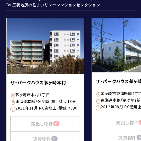
By 三菱地所の住まいリレーマンションセレクション
ザ・パークハウス茅ヶ
ザ・パークハウス茅ヶ崎本村
茅ヶ崎市東海岸南１丁
茅ヶ崎市本村１丁目
東海道本線「茅ケ崎」駅
東海道本線「茅ケ崎」駅 徒歩13分
2012年08月 RC造地
2011年11月 RC造地上7階建 49戸
売出し物件
売出し物件
0
賃貸物件
0
賃貸物件
0