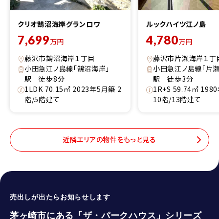
クリオ鵠沼海岸グランロワ
ルックハイツ江ノ島
7,699
4,780
万円
万円
藤沢市鵠沼海岸１丁目
藤沢市片瀬海岸１丁
小田急江ノ島線「鵠沼海岸」
小田急江ノ島線「片瀬
駅 徒歩8分
駅 徒歩3分
1LDK 70.15㎡ 2023年5月築 2
1R+S 59.74㎡ 19
階/5階建て
10階/13階建て
近隣エリアの物件をもっと見る
売出しが出たらお知らせします
茅ヶ崎市にある「ザ・パークハウス」シリーズ