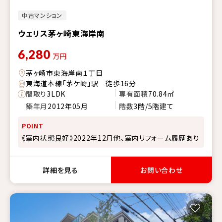
中古マンション
ウェリス茅ヶ崎東海岸南
6,280
万円
茅ヶ崎市東海岸南１丁目
東海道本線「茅ケ崎」駅 徒歩16分
間取り
3LDK
専有面積
70.84㎡
築年月
2012年05月
階数
3階/5階建て
POINT
《室内状態良好》2022年12月他、室内リフォーム履歴あり
詳細を見る
お問い合わせ