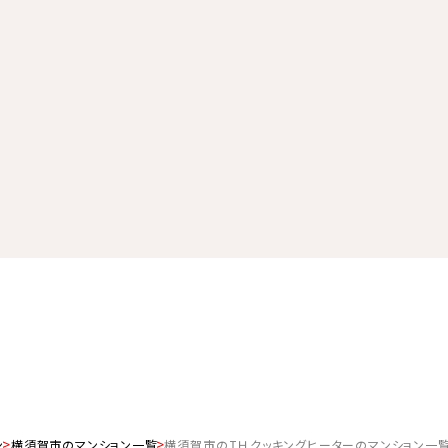
ン
横須賀市のマンション一覧
横須賀市のＩＨクッキングヒーターのマンション一