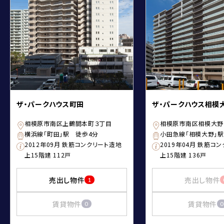
ザ・パークハウス町田
ザ・パークハウス相模
相模原市南区上鶴間本町３丁目
相模原市南区相模大野
横浜線「町田」駅 徒歩4分
小田急線「相模大野」
2012年09月 鉄筋コンクリート造地
2019年04月 鉄筋コ
上15階建 112戸
上15階建 136戸
売出し物件
売出し物件
1
賃貸物件
賃貸物件
0
0