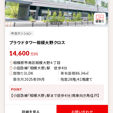
1 / 21
中古マンション
プラウドタワー相模大野クロス
14,600
万円
相模原市南区相模大野４丁目
小田急線「相模大野」駅 徒歩4分
間取り
3LDK
専有面積
86.34㎡
築年月
2025年09月
階数
28階/41階建て
POINT
【小田急線「相模大野」駅まで徒歩4分/南東向き角住戸】
詳細を見る
お問い合わせ