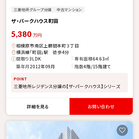
三菱地所グループ分譲
中古マンション
ザ・パークハウス町田
5,380
万円
相模原市南区上鶴間本町３丁目
横浜線「町田」駅 徒歩4分
間取り
3LDK
専有面積
64.63㎡
築年月
2012年09月
階数
4階/15階建て
POINT
三菱地所レジデンス分譲の【ザ・パークハウス】シリーズ
詳細を見る
お問い合わせ