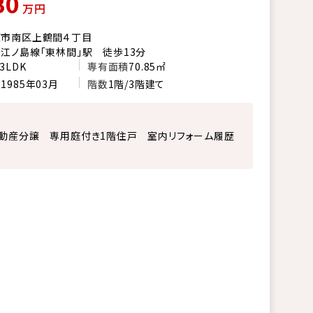
80
万円
原市南区上鶴間４丁目
江ノ島線「東林間」駅 徒歩13分
3LDK
専有面積
70.85㎡
月
1985年03月
階数
1階/3階建て
動産分譲 専用庭付き1階住戸 室内リフォーム履歴