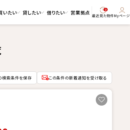
0
買いたい
貸したい
借りたい
営業拠点
最近見た物件
Myページ
覧
の検索条件を保存
この条件の新着通知を受け取る