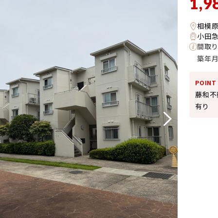
1,9
相模
小田急
間取り
築年
POINT
藤和不
有り