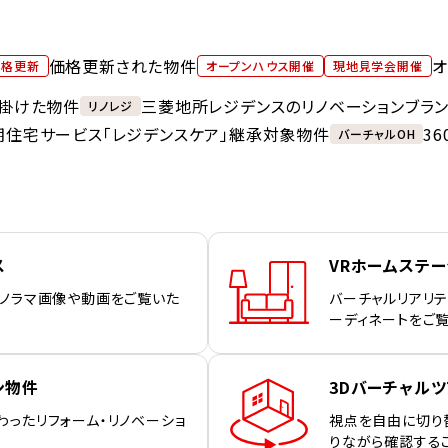
価格更新された物件
オ
価格更新
オープンハウス開催
現地見学会開催
掛けた物件
三菱地所レジデンスのリノベーションブラ
リノレジ
期住宅サービス「レジデンスケア」継承対象物件
3
バーチャルOH
ス
VRホームステ
パノラマ画像や動画をご覧いた
バーチャルリアリテ
ーディネートをご
ン物件
3Dバーチャルツ
わったリフォーム・リノベーショ
視点を自由に切り
りながら確認する