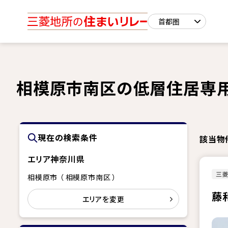
相模原市南区の低層住居専
現在の検索条件
該当物
エリア
神奈川県
三
相模原市 （ 相模原市南区 ）
藤
エリアを変更