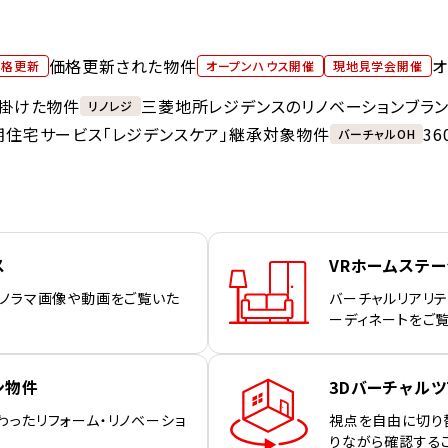
価格更新された物件
オ
価格更新
オープンハウス開催
現地見学会開催
掛けた物件
三菱地所レジデンスのリノベーションブラ
リノレジ
期住宅サービス「レジデンスケア」継承対象物件
3
バーチャルOH
ス
VRホームステ
パノラマ画像や動画をご覧いた
バーチャルリアリテ
ーディネートをご
ン物件
3Dバーチャルツ
わったリフォーム・リノベーショ
視点を自由に切り
りながら確認する