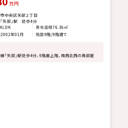
80
万円
原市中央区矢部２丁目
「矢部」駅 徒歩4分
4LDK
専有面積
76.36㎡
月
2002年01月
階数
9階/9階建て
浜線「矢部」駅徒歩4分、9階最上階、南西北西の角部屋