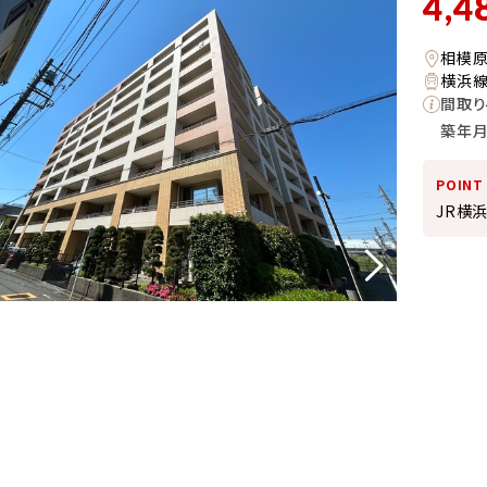
4,4
相模
横浜線
間取り
築年
POINT
JR横