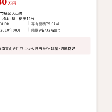
80
万円
原市緑区大山町
「橋本」駅 徒歩11分
3LDK
専有面積
75.07㎡
月
2010年08月
階数
9階/32階建て
分南東向き住戸につき、日当たり・眺望・通風良好