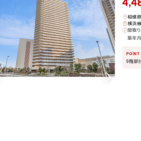
4,4
相模
横浜線
間取り
築年
POINT
9階部