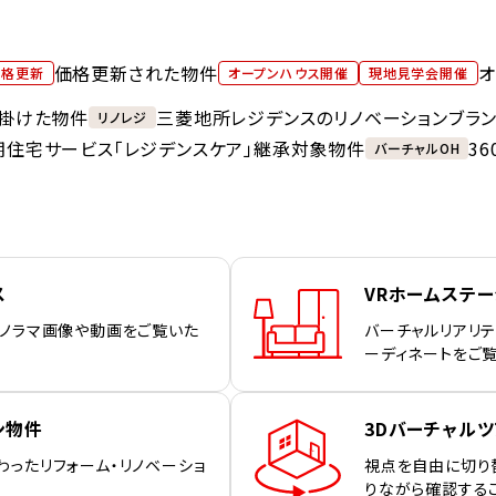
価格更新された物件
オ
価格更新
オープンハウス開催
現地見学会開催
掛けた物件
三菱地所レジデンスのリノベーションブラ
リノレジ
期住宅サービス「レジデンスケア」継承対象物件
3
バーチャルOH
ス
VRホームステ
パノラマ画像や動画をご覧いた
バーチャルリアリテ
ーディネートをご
ン物件
3Dバーチャルツ
わったリフォーム・リノベーショ
視点を自由に切り
りながら確認する